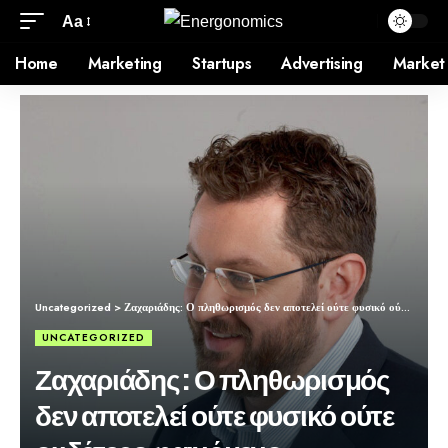
Aa
Home
Marketing
Startups
Advertising
Market
Uncategorized
>
Ζαχαριάδης: Ο πληθωρισμός δεν αποτελεί ούτε φυσικό ούτε ουδέτερο φαινόμενο
UNCATEGORIZED
Ζαχαριάδης: Ο πληθωρισμός
δεν αποτελεί ούτε φυσικό ούτε