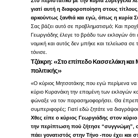
Στο περιστατικό με την κυρία Συρεγγέλα λ
γιατί αυτή η διαφοροποίηση στους τίτλους,
αρκούντως ξανθιά και εγώ, όπως η κυρία Σ
Σας βάζει αυτό σε προβληματισμό; Και προχ
Γεωργιάδης έλεγε το βράδυ των εκλογών ότι 
νομική και αυτός δεν μπήκε και τελείωσα σε
τόνισε.
Τζάκρη: «Στο επίπεδο Κασσελάκη και 
πολιτικής»
«Ο κύριος Μητσοτάκης που εγώ περίμενα να 
κύριο Κυρανάκη την επομένη των εκλογών κα
φώναξε να τον παρασημοφορήσει. Θα έπρεπε 
συμπεριφορές; Γιατί εδώ ζητάτε να διαγράψ
Χθες είπε ο κύριος Γεωργιάδης στον κύριο
την περίπτωση πού ζήτησε “συγγνώμη”, 
πάει γονατιστός στην Τήνο -που έχει και σ