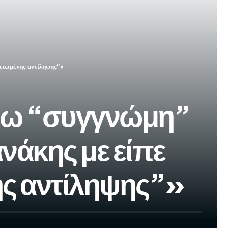
ειωμένης αντίληψης”»
ένω “συγγνώμη”
νάκης με είπε
ης αντίληψης”»