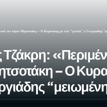
από τον κύριο Μητσοτάκη – Ο Κυρανάκης με είπε “γελοία”, ο Γεωργιάδης “μ
ς Τζάκρη: «Περιμ
ητσοτάκη – Ο Κυρα
ωργιάδης “μειωμέν