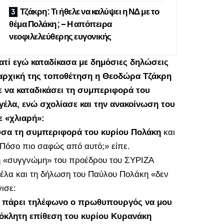
Τζάκρη: Τι ήθελε να καλύψει η ΝΔ με το
θέμα Πολάκη; – Η απόπειρα
νεοφιλελεύθερης ευγονικής
ατί εγώ καταδίκασα με δημόσιες δηλώσεις
 αρχική της τοποθέτηση η Θεοδώρα Τζάκρη
 να καταδικάσει τη συμπεριφορά του
έλα, ενώ σχολίασε και την ανακοίνωση του
 «χλιαρή»:
ούσα τη συμπεριφορά του κυρίου Πολάκη
και
. Πόσο πιο σαφώς από αυτό;» είπε.
τη «συγγνώμη» του προέδρου του ΣΥΡΙΖΑ
έλα και τη δήλωση του Παύλου Πολάκη «δεν
ισε:
με πάρει τηλέφωνο ο πρωθυπουργός να μου
ρόκλητη επίθεση του κυρίου Κυρανάκη