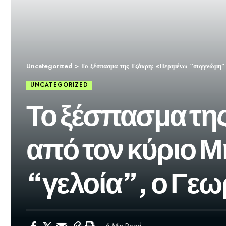
Uncategorized
>
Το ξέσπασμα της Τζάκρη: «Περιμένω “συγγνώμη” 
UNCATEGORIZED
Το ξέσπασμα τη
από τον κύριο Μ
“γελοία”, ο Γε