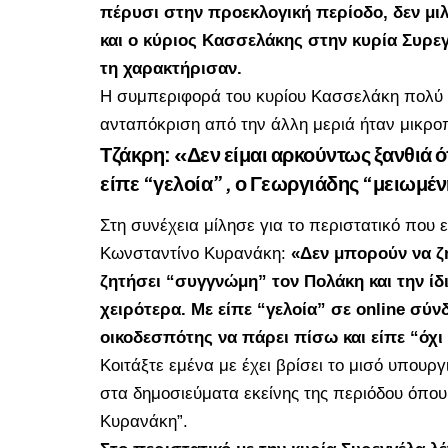
πέρυσι στην προεκλογική περίοδο, δεν μι
και ο κύριος Κασσελάκης στην κυρία Συρεγγ
τη χαρακτήρισαν.
Η συμπεριφορά του κυρίου Κασσελάκη πολύ α
ανταπόκριση από την άλλη μεριά ήταν μικρ
Τζάκρη: «Δεν είμαι αρκούντως ξανθιά 
είπε “γελοία”, ο Γεωργιάδης “μειωμέ
Στη συνέχεια μίλησε για το περιστατικό που ε
Κωνσταντίνο Κυρανάκη:
«Δεν μπορούν να ζ
ζητήσει “συγγνώμη” τον Πολάκη και την ί
χειρότερα. Με είπε “γελοία” σε online σύν
οικοδεσπότης να πάρει πίσω και είπε “όχι
Κοιτάξτε εμένα με έχει βρίσει το μισό υπουρ
στα δημοσιεύματα εκείνης της περιόδου όπου
Κυρανάκη”.