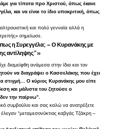
λάμε για τίποτα προ Χριστού, όπως έκανε
έλα, και να είναι το ίδιο υποκριτική, όπως
λτρουιστική και πολύ γενναία αλλά η
οπρεπής» σημείωσε.
όπως η Συρεγγέλα; – Ο Κυρανάκης με
νης αντίληψης”»
ίχε διαμείφθη ανάμεσα στην ίδια και τον
ητούν να διαγράψει ο Κασσελάκης που έχει
δια στιγμή… Ο κύριος Κυρανάκης μου είπε
δεση και μάλιστα του ζητούσε ο
 δεν την παίρνω”.
γικό συμβούλιο και σας καλώ να ανατρέξετε
 έλεγαν “μεταμεσονύκτιος καβγάς Τζάκρη –