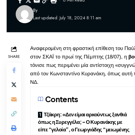
6 Min Read
By
Last updated: July 18, 2024 8:11 am
Αναφερομένη στη φραστική επίθεση του Παύ
SHARE
στον ΣΚΑΪ το πρωί της Πέμπτης (18/07), η
βο
τόνισε πως περιμένει μία αντίστοιχη «συγγ
από τον Κωνσταντίνο Κυρανάκη, όπως αυτή 
ΝΔ.
Contents
Τζάκρη: «Δεν είμαι αρκούντως ξανθιά
όπως η Συρεγγέλα; – Ο Κυρανάκης με
είπε “γελοία”, ο Γεωργιάδης “μειωμένης