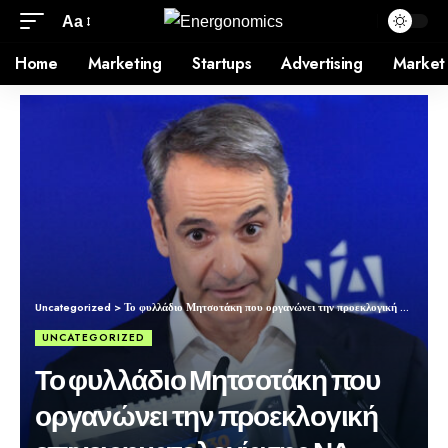
Aa
Home
Marketing
Startups
Advertising
Market
Uncategorized
>
Το φυλλάδιο Μητσοτάκη που οργανώνει την προεκλογική επιχειρηματολογία της ΝΔ
UNCATEGORIZED
Το φυλλάδιο Μητσοτάκη που
οργανώνει την προεκλογική