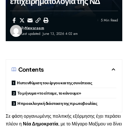
επιχειρηματολογία της ΝΔ
5 Min Read
By
Newsroom
Last updated: June 13, 2026 4:02 am
Contents
Η υπενθύμιση του έργου και της συνέπειας
Το μήνυμα «το είπαμε, το κάνουμε»
Η προεκλογική διάσταση της πρωτοβουλίας
Σε φάση οργανωμένης πολιτικής εξόρμησης έχει περάσει
πλέον η
Νέα Δημοκρατία
, με το Μέγαρο Μαξίμου να δίνει