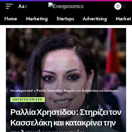
Aa
Home
Marketing
Startups
Advertising
Market
Uncategorized
>
Ραλλία Χρηστίδου: Στηρίζει τον Κασσελάκη και κατακρίνει την πολιτική γραμματεία
UNCATEGORIZED
Ραλλία Χρηστίδου: Στηρίζει τον
Κασσελάκη και κατακρίνει την