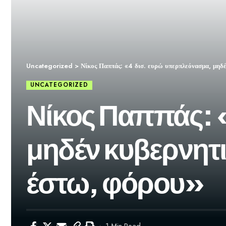
Uncategorized
>
Νίκος Παππάς: «4 δισ. ευρώ υπερπλεόνασμα, μηδέ
UNCATEGORIZED
Νίκος Παππάς: 
μηδέν κυβερνητι
έστω, φόρου»