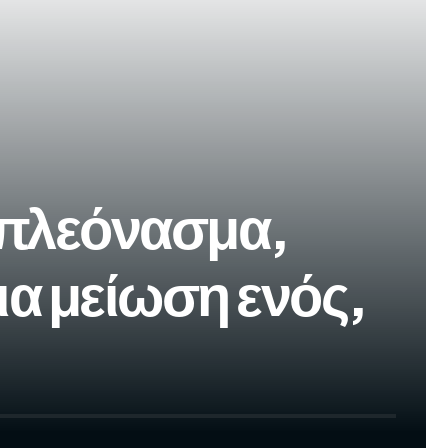
ρπλεόνασμα,
ια μείωση ενός,