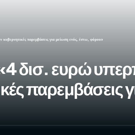
ν κυβερνητικές παρεμβάσεις για μείωση ενός, έστω, φόρου»
«4 δισ. ευρώ υπε
κές παρεμβάσεις γ