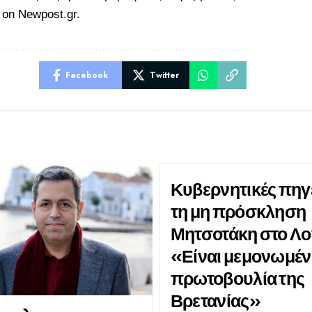
t on
Newpost.gr
.
Facebook
Twitter
Κυβερνητικές πηγέ
τη μη πρόσκληση
Μητσοτάκη στο Λο
«Είναι μεμονωμέ
πρωτοβουλία της
Βρετανίας»