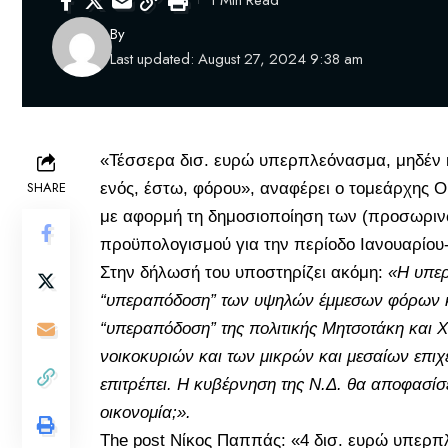
1 Min Read
By
Last updated: August 27, 2024 9:38 am
«Τέσσερα δισ. ευρώ υπερπλεόνασμα, μηδέν κ
SHARE
ενός, έστω, φόρου», αναφέρει ο τομεάρχης 
με αφορμή τη δημοσιοποίηση των (προσωριν
προϋπολογισμού
για την περίοδο Ιανουαρίου-
Στην δήλωσή του υποστηρίζει ακόμη:
«Η υπερ
“υπεραπόδοση” των υψηλών έμμεσων φόρων και
“υπεραπόδοση” της πολιτικής Μητσοτάκη και 
νοικοκυριών και των μικρών και μεσαίων επι
επιτρέπει. Η κυβέρνηση της Ν.Δ. θα αποφασίσει
οικονομία;».
The post
Νίκος Παππάς: «4 δισ. ευρώ υπερπ