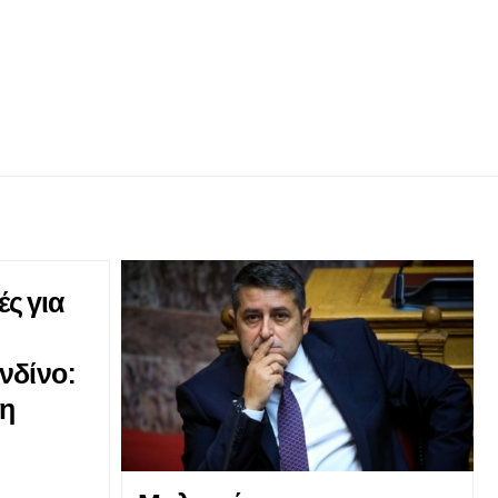
ς για
νδίνο:
νη