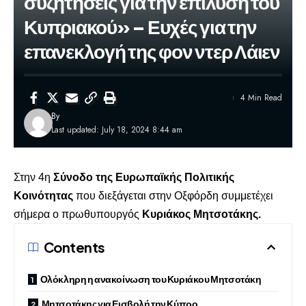
συζητήσεις για την επίλυση του
Κυπριακού» – Ευχές για την
επανεκλογή της φον ντερ Λάιεν
4 Min Read
By
Last updated: July 18, 2024 8:44 am
Στην 4η
Σύνοδο της Ευρωπαϊκής Πολιτικής
Κοινότητας
που διεξάγεται στην Οξφόρδη συμμετέχει
σήμερα ο πρωθυπουργός
Κυριάκος Μητσοτάκης.
Contents
Ολόκληρη η ανακοίνωση του Κυριάκου Μητσοτάκη
Μητσοτάκης για Εισβολή την Κύπρο