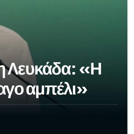
τη Λευκάδα: «Η
ραγο αμπέλι»