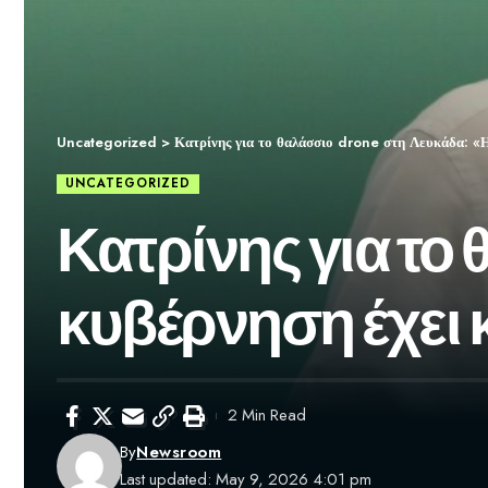
Uncategorized
>
Κατρίνης για το θαλάσσιο drone στη Λευκάδα: «Η
UNCATEGORIZED
Κατρίνης για το
κυβέρνηση έχει 
2 Min Read
By
Newsroom
Last updated: May 9, 2026 4:01 pm