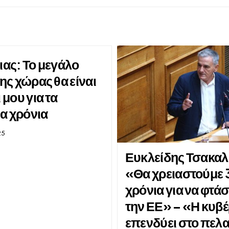
ιας: Το μεγάλο
της χώρας θα είναι
 μου για τα
α χρόνια
25
Ευκλείδης Τσακαλ
«Θα χρειαστούμε 
χρόνια για να φτά
την ΕΕ» – «Η κυβ
επενδύει στο πελα