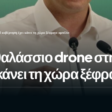
 κυβέρνηση έχει κάνει τη χώρα ξέφραγο αμπέλι»
 θαλάσσιο drone σ
κάνει τη χώρα ξέφ