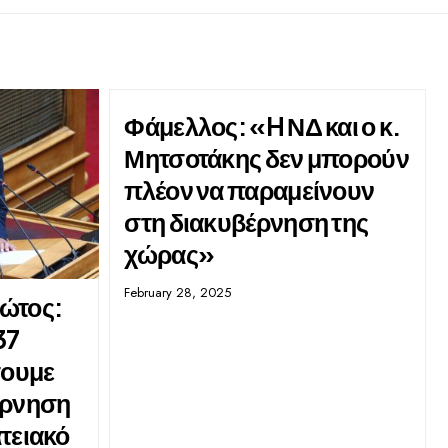
Φάμελλος: «H ΝΔ και ο κ.
Μητσοτάκης δεν μπορούν
πλέον να παραμείνουν
στη διακυβέρνηση της
χώρας»
February 28, 2025
ώτος:
37
σουμε
έρνηση
τειακό