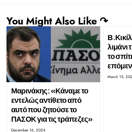
You Might Also Like ↷
Β.Κικίλ
λιμάνι 
το σπίτι
επόμεν
March 15, 20
Μαρινάκης: «Κάναμε το
εντελώς αντίθετο από
αυτό που ζητούσε το
ΠΑΣΟΚ για τις τράπεζες»
December 16, 2024