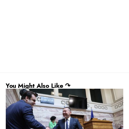
You Might Also Like ↷