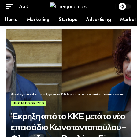
Aa
Home
Marketing
Startups
Advertising
Market
Uncategorized
>
Έκρηξη από το ΚΚΕ μετά το νέο επεισόδιο Κωνσταντοπούλου-Φλωρίδη στη Βουλή- «Είσαι τόσο ξεφτιλισμένη;»
UNCATEGORIZED
Έκρηξη από το ΚΚΕ μετά το νέο
επεισόδιο Κωνσταντοπούλου-