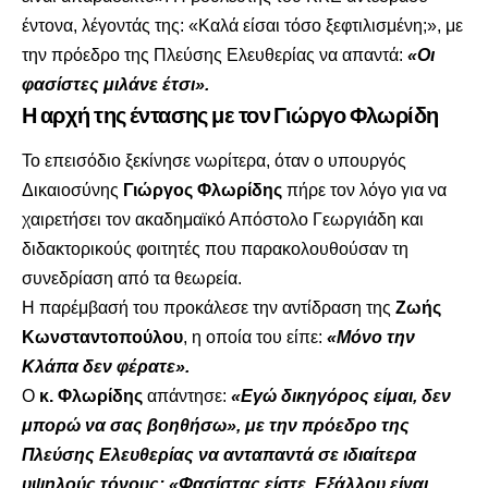
έντονα, λέγοντάς της: «Καλά είσαι τόσο ξεφτιλισμένη;», με
την πρόεδρο της Πλεύσης Ελευθερίας να απαντά:
«Οι
φασίστες μιλάνε έτσι».
Η αρχή της έντασης με τον Γιώργο Φλωρίδη
Το επεισόδιο ξεκίνησε νωρίτερα, όταν ο υπουργός
Δικαιοσύνης
Γιώργος Φλωρίδης
πήρε τον λόγο για να
χαιρετήσει τον ακαδημαϊκό Απόστολο Γεωργιάδη και
διδακτορικούς φοιτητές που παρακολουθούσαν τη
συνεδρίαση από τα θεωρεία.
Η παρέμβασή του προκάλεσε την αντίδραση της
Ζωής
Κωνσταντοπούλου
, η οποία του είπε:
«Μόνο την
Κλάπα δεν φέρατε».
Ο
κ. Φλωρίδης
απάντησε:
«Εγώ δικηγόρος είμαι, δεν
μπορώ να σας βοηθήσω», με την πρόεδρο της
Πλεύσης Ελευθερίας να ανταπαντά σε ιδιαίτερα
υψηλούς τόνους: «Φασίστας είστε. Εξάλλου είναι