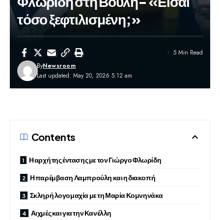
Φλωρίδη στη Βουλή- «Είσαι
τόσο ξεφτιλισμένη;»
5 Min Read
By
Newsroom
Last updated: May 20, 2026 5:12 am
Contents
Η αρχή της έντασης με τον Γιώργο Φλωρίδη
Η παρέμβαση Λαμπρούλη και η διακοπή
Σκληρή λογομαχία με τη Μαρία Κομνηνάκα
Αιχμές και για την Κανέλλη