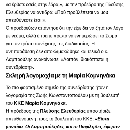
να έρθετε εσείς στην έδρα;», με την πρόεδρο της Πλεύσης
Ελευθερίας να αντιδρά: «Πού προβλέπεται να μου
απευθύνεστε έτσι;».
Ο προεδρεύων απάντησε ότι την είχε δει να ζητά τον λόγο
με νεύμα, αλλά έπρεπε πρώτα να ενημερώσει το Σώμα
για τον τρόπο συνέχισης της διαδικασίας. Η
αντιπαράθεση δεν αποκλιμακώθηκε και τελικά ο κ.
Λαμπρούλης ανακοίνωσε: «Λοιπόν, διακόπτεται η
συνεδρίαση».
Σκληρή λογομαχία με τη Μαρία Κομνηνάκα
Το πιο φορτισμένο σημείο της συνεδρίασης ήταν η
λογομαχία της Ζωής Κωνσταντοπούλου με τη βουλευτή
του
ΚΚΕ Μαρία Κομνηνάκα.
Η πρόεδρος της
Πλεύσης Ελευθερίας
υποστήριξε,
απευθυνόμενη προς τη βουλευτή του ΚΚΕ:
«Είσαι
γυναίκα. Οι Λαμπρούληδες και οι Παφίληδες έφεραν