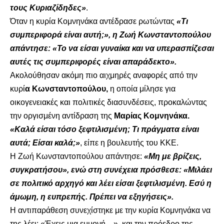
τους Κυριαζίδηδες»
.
Όταν η κυρία Κομνηνάκα αντέδρασε ρωτώντας
«Τι
συμπεριφορά είναι αυτή;», η Ζωή Κωνσταντοπούλου
απάντησε: «Το να είσαι γυναίκα και να υπερασπίζεσαι
αυτές τις συμπεριφορές είναι απαράδεκτο».
Ακολούθησαν ακόμη πιο αιχμηρές αναφορές από την
κυρί
α Κωνσταντοπούλου,
η οποία μίλησε για
οικογενειακές και πολιτικές διασυνδέσεις, προκαλώντας
την οργισμένη αντίδραση της
Μαρίας Κομνηνάκα.
«Καλά είσαι τόσο ξεφτιλισμένη; Τι πράγματα είναι
αυτά; Είσαι καλά;»
, είπε η βουλευτής του ΚΚΕ.
Η Ζωή Κωνσταντοπούλου απάντησε:
«Μη με βρίζεις,
συγκρατήσου», ενώ στη συνέχεια πρόσθεσε: «Μιλάει
σε πολιτικό αρχηγό και λέει είσαι ξεφτιλισμένη. Εσύ η
άμωμη, η ευπρεπής. Πρέπει να εξηγήσεις».
Η αντιπαράθεση συνεχίστηκε με την κυρία Κομνηνάκα να
της λέει: «Έχεις μια εμμονή…», και την πρόεδρο της