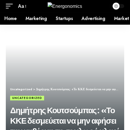
Aa
Home
Marketing
Startups
Advertising
Market
Uncategorized
>
Δημήτρης Κουτσούμπας: «Το ΚΚΕ δεσμεύεται να μην αφήσει την κυβέρνηση σε χλωρό κλαρί όσο εφαρμόζει αντιλαϊκή πολιτική»
UNCATEGORIZED
Δημήτρης Κουτσούμπας: «Το
ΚΚΕ δεσμεύεται να μην αφήσει