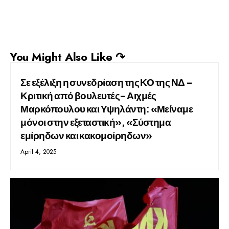
You Might Also Like ↷
Σε εξέλιξη η συνεδρίαση της ΚΟ της ΝΔ –
Κριτική από βουλευτές- Αιχμές
Μαρκόπουλου και Υψηλάντη: «Μείναμε
μόνοι στην εξεταστική», «Σύστημα
εμίρηδων και κακομοίρηδων»
April 4, 2025