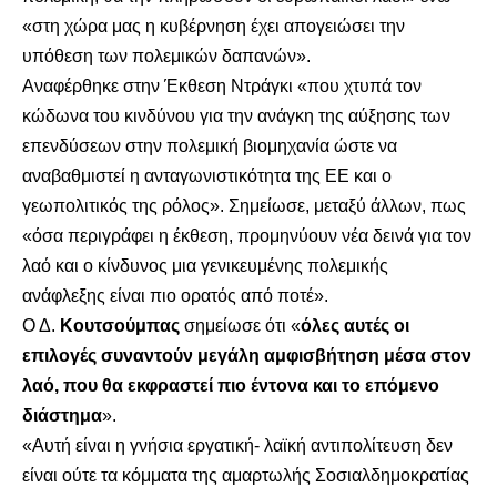
«στη χώρα μας η κυβέρνηση έχει απογειώσει την
υπόθεση των πολεμικών δαπανών».
Αναφέρθηκε στην Έκθεση Ντράγκι «που χτυπά τον
κώδωνα του κινδύνου για την ανάγκη της αύξησης των
επενδύσεων στην πολεμική βιομηχανία ώστε να
αναβαθμιστεί η ανταγωνιστικότητα της ΕΕ και ο
γεωπολιτικός της ρόλος». Σημείωσε, μεταξύ άλλων, πως
«όσα περιγράφει η έκθεση, προμηνύουν νέα δεινά για τον
λαό και ο κίνδυνος μια γενικευμένης πολεμικής
ανάφλεξης είναι πιο ορατός από ποτέ».
Ο Δ.
Κουτσούμπας
σημείωσε ότι «
όλες αυτές οι
επιλογές συναντούν μεγάλη αμφισβήτηση μέσα στον
λαό, που θα εκφραστεί πιο έντονα και το επόμενο
διάστημα
».
«Αυτή είναι η γνήσια εργατική- λαϊκή αντιπολίτευση δεν
είναι ούτε τα κόμματα της αμαρτωλής Σοσιαλδημοκρατίας