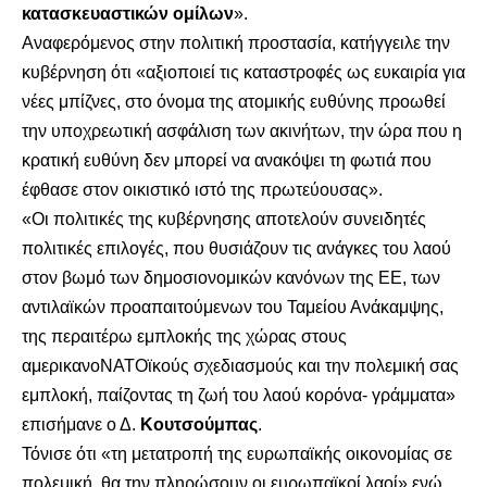
κατασκευαστικών ομίλων
».
Αναφερόμενος στην πολιτική προστασία, κατήγγειλε την
κυβέρνηση ότι «αξιοποιεί τις καταστροφές ως ευκαιρία για
νέες μπίζνες, στο όνομα της ατομικής ευθύνης προωθεί
την υποχρεωτική ασφάλιση των ακινήτων, την ώρα που η
κρατική ευθύνη δεν μπορεί να ανακόψει τη φωτιά που
έφθασε στον οικιστικό ιστό της πρωτεύουσας».
«Οι πολιτικές της κυβέρνησης αποτελούν συνειδητές
πολιτικές επιλογές, που θυσιάζουν τις ανάγκες του λαού
στον βωμό των δημοσιονομικών κανόνων της ΕΕ, των
αντιλαϊκών προαπαιτούμενων του Ταμείου Ανάκαμψης,
της περαιτέρω εμπλοκής της χώρας στους
αμερικανοΝΑΤΟϊκούς σχεδιασμούς και την πολεμική σας
εμπλοκή, παίζοντας τη ζωή του λαού κορόνα- γράμματα»
επισήμανε ο Δ.
Κουτσούμπας
.
Τόνισε ότι «τη μετατροπή της ευρωπαϊκής οικονομίας σε
πολεμική, θα την πληρώσουν οι ευρωπαϊκοί λαοί» ενώ