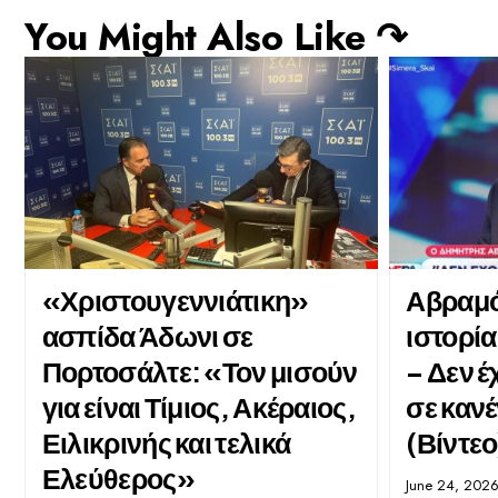
You Might Also Like ↷
«Χριστουγεννιάτικη»
Αβραμό
ασπίδα Άδωνι σε
ιστορία
Πορτοσάλτε: «Τον μισούν
– Δεν 
για είναι Τίμιος, Ακέραιος,
σε καν
Ειλικρινής και τελικά
(Βίντεο
Ελεύθερος»
June 24, 202