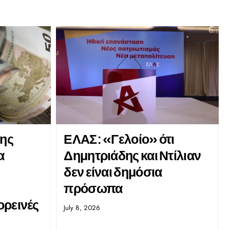
ης
ΕΛΑΣ: «Γελοίο» ότι
α
Δημητριάδης και Ντίλιαν
δεν είναι δημόσια
πρόσωπα
ορεινές
July 8, 2026