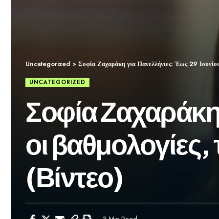
Uncategorized
>
Σοφία Ζαχαράκη για Πανελλήνιες: Έως 29 Ιουνίου 
UNCATEGORIZED
Σοφία Ζαχαράκη 
οι βαθμολογίες,
(Βίντεο)