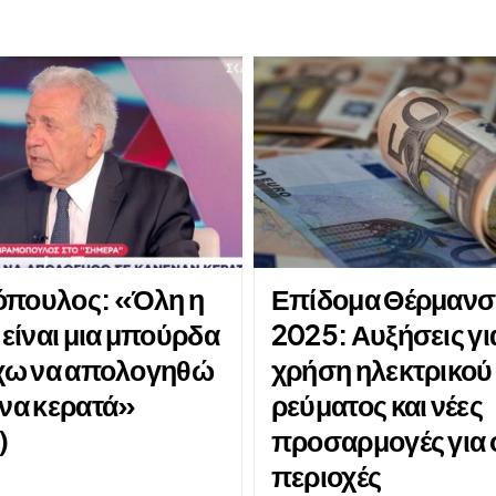
πουλος: «Όλη η
Επίδομα Θέρμανσ
 είναι μια μπούρδα
2025: Αυξήσεις γι
έχω να απολογηθώ
χρήση ηλεκτρικού
ένα κερατά»
ρεύματος και νέες
)
προσαρμογές για 
περιοχές
6