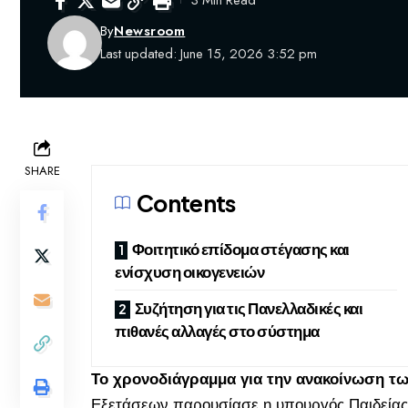
3 Min Read
By
Newsroom
Last updated: June 15, 2026 3:52 pm
SHARE
Contents
Φοιτητικό επίδομα στέγασης και
ενίσχυση οικογενειών
Συζήτηση για τις Πανελλαδικές και
πιθανές αλλαγές στο σύστημα
Το χρονοδιάγραμμα για την ανακοίνωση τ
Εξετάσεω
ν παρουσίασε η υπουργός Παιδείας