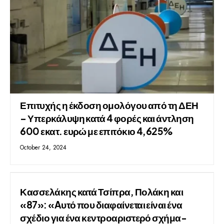
Επιτυχής η έκδοση ομολόγου από τη ΔΕΗ
– Υπερκάλυψη κατά 4 φορές και άντληση
600 εκατ. ευρώ με επιτόκιο 4,625%
October 24, 2024
Κασσελάκης κατά Τσίπρα, Πολάκη και
«87»: «Aυτό που διαφαίνεται είναι ένα
σχέδιο για ένα κεντροαριστερό σχήμα-