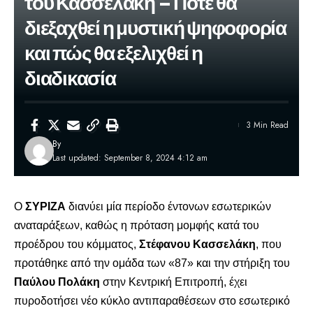
του Κασσελάκη – Πότε θα
διεξαχθεί η μυστική ψηφοφορία
και πώς θα εξελιχθεί η
διαδικασία
3 Min Read
By
Last updated: September 8, 2024 4:12 am
Ο
ΣΥΡΙΖΑ
διανύει μία περίοδο έντονων εσωτερικών
αναταράξεων, καθώς η
πρόταση μομφής
κατά του
προέδρου του κόμματος,
Στέφανου Κασσελάκη
, που
προτάθηκε από την ομάδα των «87» και την στήριξη του
Παύλου Πολάκη
στην Κεντρική Επιτροπή, έχει
πυροδοτήσει νέο κύκλο αντιπαραθέσεων στο εσωτερικό