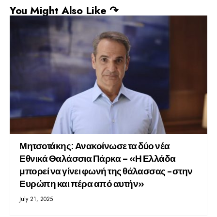
You Might Also Like ↷
Μητσοτάκης: Ανακοίνωσε τα δύο νέα
Εθνικά Θαλάσσια Πάρκα – «Η Ελλάδα
μπορεί να γίνει φωνή της θάλασσας -στην
Ευρώπη και πέρα από αυτήν»
July 21, 2025