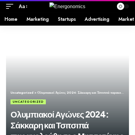
Aa
Home
Marketing
Startups
Advertising
Market
Uncategorized
>
Ολυμπιακοί Αγώνες 2024: Σάκκαρη και Τσιτσιπά παρακολούθησε ο Μητσοτάκης
UNCATEGORIZED
Ολυμπιακοί Αγώνες 2024:
Σάκκαρη και Τσιτσιπά