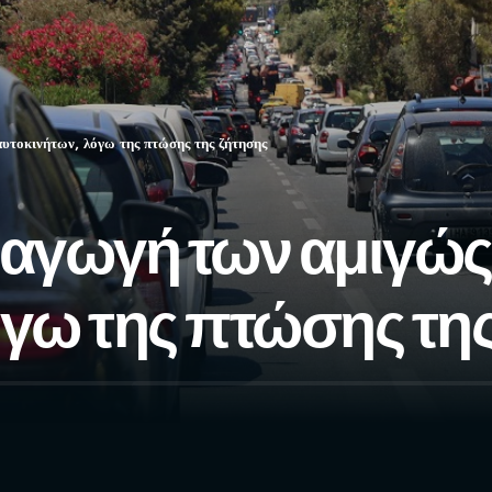
υτοκινήτων, λόγω της πτώσης της ζήτησης
ραγωγή των αμιγώς
όγω της πτώσης τη