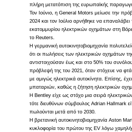
πλήρη μετατόπιση της ευρωπαϊκής παραγωγής
Τον Ιούνιο, η General Motors μείωσε την πρ
2024 και τον Ιούλιο αρνήθηκε να επαναλάβει
εκατομμυρίου ηλεκτρικών οχημάτων στη Βόρει
το Reuters.
Η γερμανική αυτοκινητοβιομηχανία πολυτελε
ότι οι πωλήσεις των ηλεκτρικών οχημάτων τ
αντιστοιχούσαν έως και στο 50% του συνόλου
πρόβλεψή της του 2021, όταν στόχευε να φτά
με αμιγώς ηλεκτρικά αυτοκίνητα. Επίσης, έχε
μπαταριών, καθώς η ζήτηση ηλεκτρικών οχη
Η Bentley είχε ως στόχο μια σειρά ηλεκτρικώ
τότε διευθύνων σύμβουλος Adrian Hallmark εί
πωλούνται μετά από το 2030.
Η βρετανική αυτοκινητοβιομηχανία Aston Mar
κυκλοφορία του πρώτου της EV λόγω χαμηλή