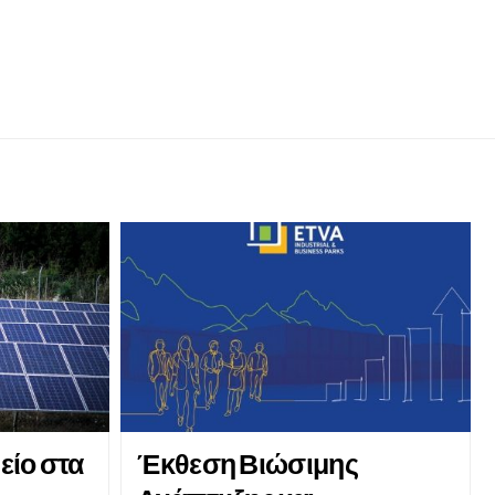
είο στα
Έκθεση Βιώσιμης