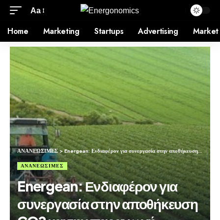
Aa
Home
Marketing
Startups
Advertising
Market
ΑΝΑΝΕΩΣΙΜΕΣ
>
Energean: Ενδιαφέρον για συνεργασία στην αποθήκευση CO2 και την παραγωγή λιπασμάτων στην Αίγυπτο
ΑΝΑΝΕΩΣΙΜΕΣ
Energean: Ενδιαφέρον για
συνεργασία στην αποθήκευση