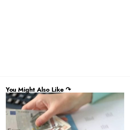
You Might Also Like ↷