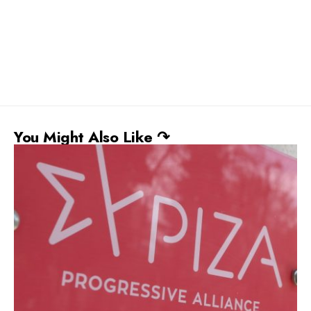
You Might Also Like ↷