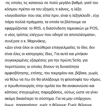
-τις οποίες τις κατανοώ σε πολύ μεγάλο βαθμό, γιατί του
κόσμου πρέπει να του εξηγείς τι κάνεις, η λέξη
«λογοδοσία» που σας είπα πριν, είναι η λέξη/κλειδί-, είχε
πάρα πολλά πράγματα, τα οποία τα βλέπουμε να
εφαρμόζονται: το IRIS, η διασύνδεση ταμειακών με POS,
ο νέος τρόπος ελέγχων που οδηγεί σε αποτελέσματα»,
συνέχισε ο κ. Μαρινάκης.
«Δεν είναι όλοι οι ελεύθεροι επαγγελματίες το ίδιο, δεν
είναι όλες οι κατηγορίες ίδιες. Για αυτό και μπήκαν
συγκεκριμένες εξαιρέσεις για την πρώτη 5ετία, για
περιπτώσεις οι οποίες δίνουν τη δυνατότητα
αμφισβήτησης, επίσης, του τεκμηρίου και, βέβαια, χωρίς
να θέλω να πω ότι θα αλλάξουμε τη φιλοσοφία του νόμου,
ο πρωθυπουργός στην ομιλία του θα ανακοινώσει και
κάποιες στοχευμένες παρεμβάσεις, ούτως ώστε να γίνει
ακόμη δικαιότερο το σύστημα. Για να μην υπάρχουν,
όμως, παρανοήσεις, εμείς τι θέλουμε; Εμείς θέλουμε