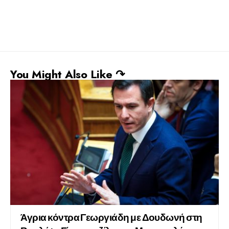
You Might Also Like ↷
Άγρια κόντρα Γεωργιάδη με Δουδωνή στη