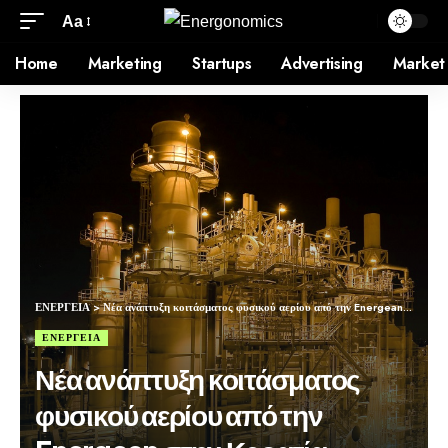
Aa
Home
Marketing
Startups
Advertising
Market
ΕΝΕΡΓΕΙΑ
>
Νέα ανάπτυξη κοιτάσματος φυσικού αερίου από την Energean στην Κροατία
ΕΝΕΡΓΕΙΑ
Νέα ανάπτυξη κοιτάσματος
φυσικού αερίου από την