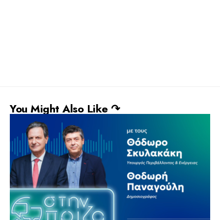
You Might Also Like ↷