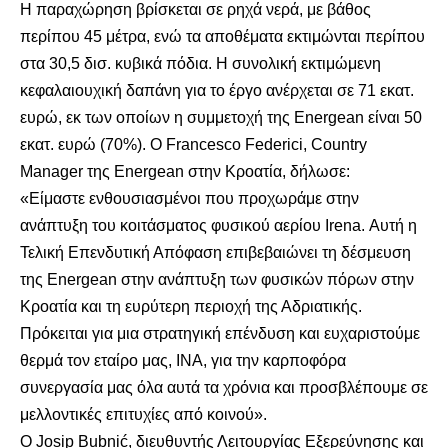
Η παραχώρηση βρίσκεται σε ρηχά νερά, με βάθος
περίπου 45 μέτρα, ενώ τα αποθέματα εκτιμώνται περίπου
στα 30,5 δισ. κυβικά πόδια. Η συνολική εκτιμώμενη
κεφαλαιουχική δαπάνη για το έργο ανέρχεται σε 71 εκατ.
ευρώ, εκ των οποίων η συμμετοχή της Energean είναι 50
εκατ. ευρώ (70%). Ο Francesco Federici, Country
Manager της Energean στην Κροατία, δήλωσε:
«Είμαστε ενθουσιασμένοι που προχωράμε στην
ανάπτυξη του κοιτάσματος φυσικού αερίου Irena. Αυτή η
Τελική Επενδυτική Απόφαση επιβεβαιώνει τη δέσμευση
της Energean στην ανάπτυξη των φυσικών πόρων στην
Κροατία και τη ευρύτερη περιοχή της Αδριατικής.
Πρόκειται για μια στρατηγική επένδυση και ευχαριστούμε
θερμά τον εταίρο μας, INA, για την καρποφόρα
συνεργασία μας όλα αυτά τα χρόνια και προσβλέπουμε σε
μελλοντικές επιτυχίες από κοινού».
Ο Josip Bubnić, διευθυντής Λειτουργίας Εξερεύνησης και