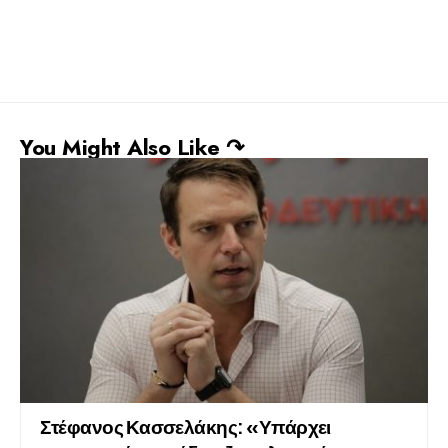
You Might Also Like ↷
Στέφανος Κασσελάκης: «Υπάρχει