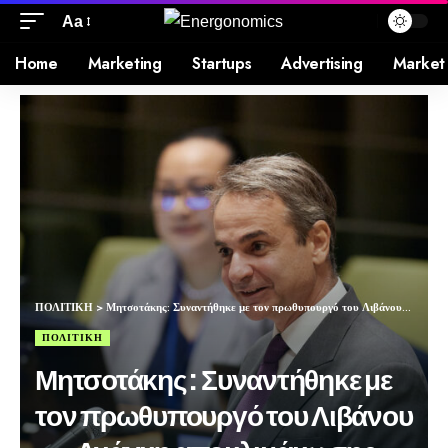
Aa
Home
Marketing
Startups
Advertising
Market
ΠΟΛΙΤΙΚΗ
>
Μητσοτάκης: Συναντήθηκε με τον πρωθυπουργό του Λιβάνου – «Ανάγκη αποκλιμάκωσης για να μην επεκταθεί ο πόλεμος»
ΠΟΛΙΤΙΚΗ
Μητσοτάκης: Συναντήθηκε με
τον πρωθυπουργό του Λιβάνου