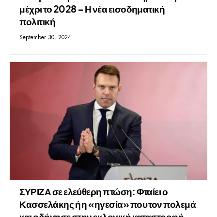
μέχρι το 2028 – Η νέα εισοδηματική
πολιτική
September 30, 2024
ΣΥΡΙΖΑ σε ελεύθερη πτώση: Φταίει ο
Κασσελάκης ή η «ηγεσία» που τον πολεμά
και οδήγησε στην εκλογική καταστροφή