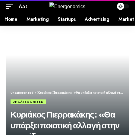
Aa
Home
Marketing
Startups
Advertising
Market
Uncategorized
>
Κυριάκος Πιερρακάκης: «Θα υπάρξει ποιοτική αλλαγή στην εκπαίδευση»
UNCATEGORIZED
Κυριάκος Πιερρακάκης: «Θα
υπάρξει ποιοτική αλλαγή στην