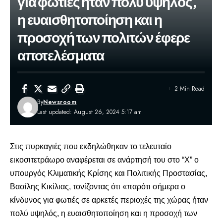
για φωτιές ήταν πολύ υψηλός,
η ευαισθητοποίηση και η
προσοχή των πολιτών έφερε
αποτελέσματα
2 Min Read
By
Newsroom
Last updated: August 26, 2024 5:17 am
Στις
πυρκαγιές που εκδηλώθηκαν το τελευταίο
εικοσιτετράωρο
αναφέρεται σε ανάρτησή του στο “Χ” ο
υπουργός Κλιματικής Κρίσης και Πολιτικής Προστασίας,
Βασίλης Κικίλιας, τονίζοντας ότι «παρότι σήμερα ο
κίνδυνος για φωτιές σε αρκετές περιοχές της χώρας ήταν
πολύ υψηλός, η ευαισθητοποίηση και η προσοχή των