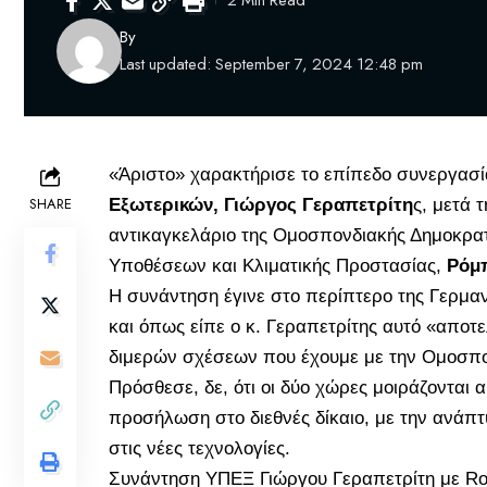
2 Min Read
By
Last updated: September 7, 2024 12:48 pm
«Άριστο» χαρακτήρισε το επίπεδο συνεργασί
SHARE
Εξωτερικών, Γιώργος Γεραπετρίτη
ς, μετά 
αντικαγκελάριο της Ομοσπονδιακής Δημοκρατ
Υποθέσεων και Κλιματικής Προστασίας,
Ρόμ
Η συνάντηση έγινε στο περίπτερο της Γερμαν
και όπως είπε ο κ. Γεραπετρίτης αυτό «αποτε
διμερών σχέσεων που έχουμε με την Ομοσπο
Πρόσθεσε, δε, ότι οι δύο χώρες μοιράζονται α
προσήλωση στο διεθνές δίκαιο, με την ανάπτ
στις νέες τεχνολογίες.
Συνάντηση ΥΠΕΞ Γιώργου Γεραπετρίτη με Ro