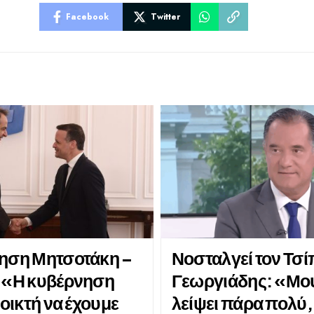
Facebook
Twitter
ηση Μητσοτάκη –
Νοσταλγεί τον Τσί
 «Η κυβέρνηση
Γεωργιάδης: «Μου
νοικτή να έχουμε
λείψει πάρα πολύ, 