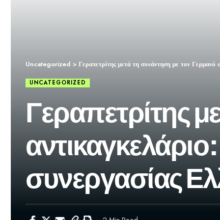
Uncategorized
>
Γεραπετρίτης μετά τη συνάντηση με τον Γερμανό α
UNCATEGORIZED
Γεραπετρίτης με
αντικαγκελάριο:
συνεργασίας Ελ