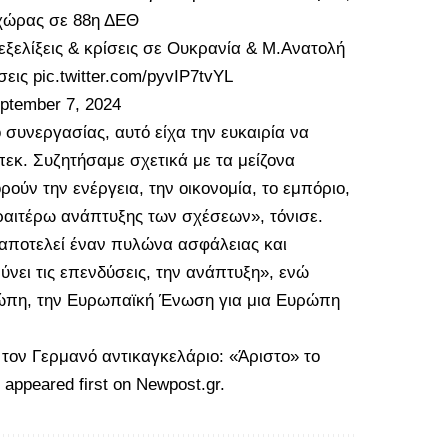
 χώρας σε 88η ΔΕΘ
 εξελίξεις & κρίσεις σε Ουκρανία & Μ.Ανατολή
σεις
pic.twitter.com/pyvIP7tvYL
ptember 7, 2024
 συνεργασίας, αυτό είχα την ευκαιρία να
εκ. Συζητήσαμε σχετικά με τα μείζονα
ύν την ενέργεια, την οικονομία, το εμπόριο,
ραιτέρω ανάπτυξης των σχέσεων», τόνισε.
 αποτελεί έναν πυλώνα ασφάλειας και
νει τις επενδύσεις, την ανάπτυξη», ενώ
ρώπη, την Ευρωπαϊκή Ένωση για μια Ευρώπη
 τον Γερμανό αντικαγκελάριο: «Άριστο» το
appeared first on
Newpost.gr
.