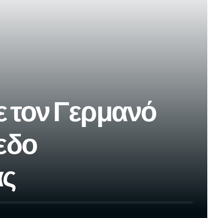
ε τον Γερμανό
εδο
ας