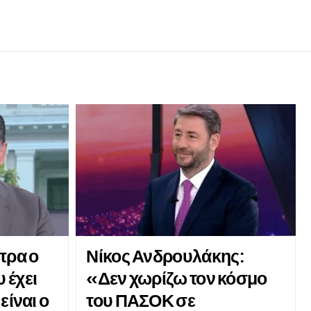
πρα ο
Νίκος Ανδρουλάκης:
 έχει
«Δεν χωρίζω τον κόσμο
είναι ο
του ΠΑΣΟΚ σε