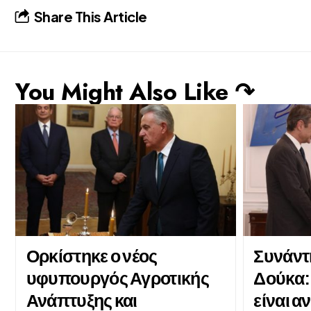
Share This Article
You Might Also Like ↷
Ορκίστηκε ο νέος
Συνάντ
υφυπουργός Αγροτικής
Δούκα:
Ανάπτυξης και
είναι α