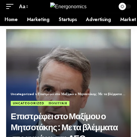
Aa
Home
Marketing
Startups
Advertising
Market
Uncategorized
>
Επιστρέφει στο Μαξίμου ο Μητσοτάκης: Με τα βλέμματα στραμμένα στη ΔΕΘ – Eνίσχυση οικογενειών και στεγαστικό οι προτεραιότητες
UNCATEGORIZED
ΠΟΛΙΤΙΚΗ
Επιστρέφει στο Μαξίμου ο
Μητσοτάκης: Με τα βλέμματα