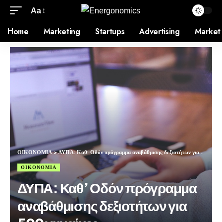
Aa
Home
Marketing
Startups
Advertising
Market
ΟΙΚΟΝΟΜΙΑ
>
ΔΥΠΑ: Καθ’ Οδόν πρόγραμμα αναβάθμισης δεξιοτήτων για 500 γυναίκες
ΟΙΚΟΝΟΜΙΑ
ΔΥΠΑ: Καθ’ Οδόν πρόγραμμα
αναβάθμισης δεξιοτήτων για