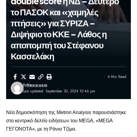
double score η ΝΔ – Δεύτερο
το ΠΑΣΟΚ και «χαμηλές
πτήσεις» για ΣΥΡΙΖΑ –
Διψήφιο το ΚΚΕ – Λάθος η
αποπομπή του Στέφανου
Κασσελάκη
4 Min Read
By
Newsroom
Last updated: September 30, 2024 10:46 pm
Νέα
δημοσκόπηση
της
Metron Analysis
παρουσιάστηκε
στο κεντρικό δελτίο ειδήσεων του ΜΕGA, «MEGA
ΓΕΓΟΝΟΤΑ», με τη Ράνια Τζίμα.