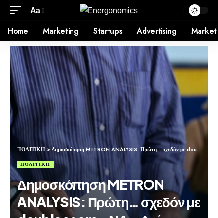
Aa
Home
Marketing
Startups
Advertising
Market
ΠΟΛΙΤΙΚΗ
>
Δημοσκόπηση METRON ANALYSIS: Πρώτη… σχεδόν με double score η ΝΔ – Δεύτερο το ΠΑΣΟΚ και «χαμηλές πτήσεις» για ΣΥΡΙΖΑ – Διψήφιο το ΚΚΕ – Λάθος η αποπομπή του Στέφανου Κασσελάκη
ΠΟΛΙΤΙΚΗ
Δημοσκόπηση METRON
ANALYSIS: Πρώτη… σχεδόν με