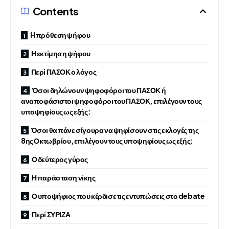
Contents
H πρόθεση ψήφου
Η εκτίμηση ψήφου
Περί ΠΑΣΟΚ ο λόγος
Όσοι δηλώνουν ψηφοφόροι του ΠΑΣΟΚ ή
αναποφάσιστοι ψηφοφόροι του ΠΑΣΟΚ, επιλέγουν τους
υποψηφίους ως εξής:
Όσοι θα πάνε σίγουρα να ψηφίσουν στις εκλογές της
8ης Οκτωβρίου, επιλέγουν τους υποψηφίους ως εξής:
Ο δεύτερος γύρος
Η παράσταση νίκης
Ο υποψήφιος που κέρδισε τις εντυπώσεις στο debate
Περί ΣΥΡΙΖΑ