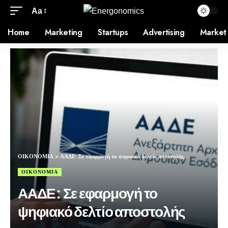
Aa
Home
Marketing
Startups
Advertising
Market
ΟΙΚΟΝΟΜΙΑ
>
ΑΑΔΕ: Σε εφαρμογή το ψηφιακό δελτίο αποστολής
ΟΙΚΟΝΟΜΙΑ
ΑΑΔΕ: Σε εφαρμογή το
ψηφιακό δελτίο αποστολής