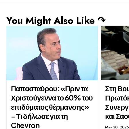
You Might Also Like ↷
Παπασταύρου: «Πριν τα
Στη Βο
Χριστούγεννα το 60% του
Πρωτόκ
επιδόματος θέρμανσης»
Συνεργ
– Τι δήλωσε για τη
και Σα
Chevron
May 30, 2025