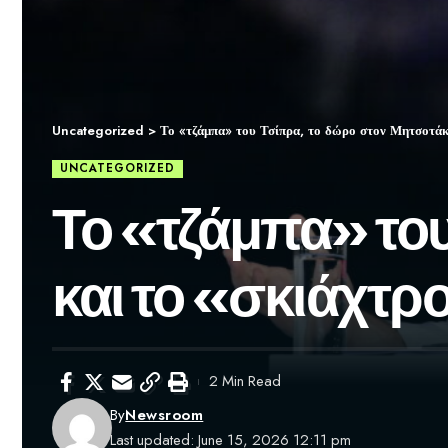
Uncategorized
>
Το «τζάμπα» του Τσίπρα, το δώρο στον Μητσοτάκη
UNCATEGORIZED
Το «τζάμπα» το
και το «σκιάχτρ
2 Min Read
By
Newsroom
Last updated: June 15, 2026 12:11 pm