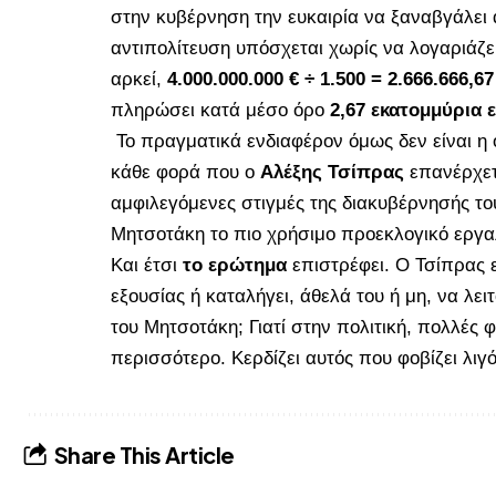
στην κυβέρνηση την ευκαιρία να ξαναβγάλει α
αντιπολίτευση υπόσχεται χωρίς να λογαριάζε
αρκεί,
4.000.000.000 € ÷ 1.500 = 2.666.666,67
πληρώσει κατά μέσο όρο
2,67 εκατομμύρια
Το πραγματικά ενδιαφέρον όμως δεν είναι η ο
κάθε φορά που ο
Αλέξης Τσίπρας
επανέρχετα
αμφιλεγόμενες στιγμές της διακυβέρνησής το
Μητσοτάκη το πιο χρήσιμο προεκλογικό εργαλεί
Και έτσι
το ερώτημα
επιστρέφει. Ο Τσίπρας ε
εξουσίας ή καταλήγει, άθελά του ή μη, να λε
του Μητσοτάκη; Γιατί στην πολιτική, πολλές φ
περισσότερο. Κερδίζει αυτός που φοβίζει λιγ
Share This Article