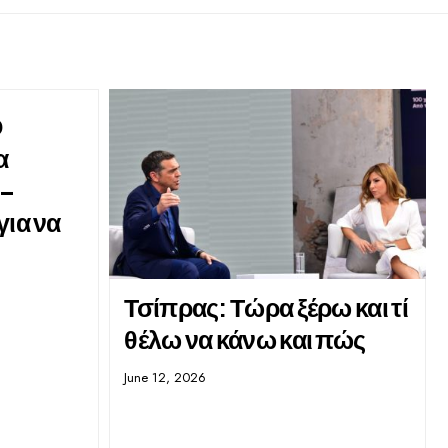
Ο
α
 –
για να
Τσίπρας: Τώρα ξέρω και τί
θέλω να κάνω και πώς
June 12, 2026