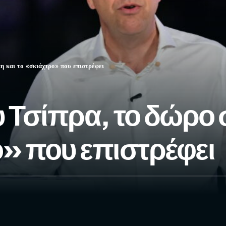
 και το «σκιάχτρο» που επιστρέφει
υ Τσίπρα, το δώρο
ο» που επιστρέφει