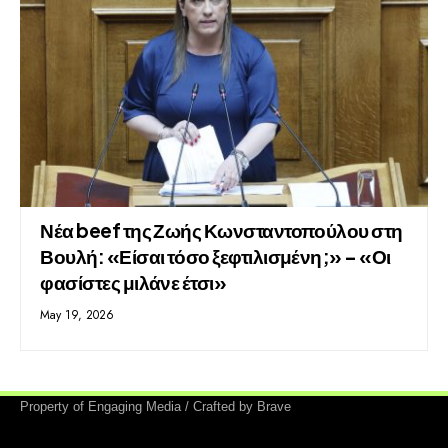
Νέα beef της Ζωής Κωνσταντοπούλου στη
Βουλή: «Είσαι τόσο ξεφτιλισμένη;» – «Οι
φασίστες μιλάνε έτσι»
May 19, 2026
Property of Engaging Media / Crafted by Brave