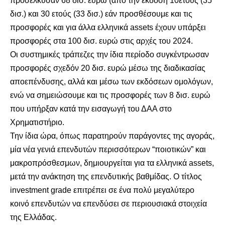
προσέλκυσαν 68 δισ. ευρώ (από την έκδοση 10ετούς (35
δισ.) και 30 ετούς (33 δισ.) εάν προσθέσουμε και τις
προσφορές και για άλλα ελληνικά assets έχουν υπάρξει
προσφορές στα 100 δισ. ευρώ στις αρχές του 2024.
Οι συστημικές τράπεζες την ίδια περίοδο συγκέντρωσαν
προσφορές σχεδόν 20 δισ. ευρώ μέσω της διαδικασίας
αποεπένδυσης, αλλά και μέσω των εκδόσεων ομολόγων,
ενώ να σημειώσουμε και τις προσφορές των 8 δισ. ευρώ
που υπήρξαν κατά την εισαγωγή του ΔΑΑ στο
Χρηματιστήριο.
Την ίδια ώρα, όπως παρατηρούν παράγοντες της αγοράς,
μία νέα γενιά επενδυτών περισσότερων “ποιοτικών” και
μακροπρόσθεσμων, δημιουργείται για τα ελληνικά assets,
μετά την ανάκτηση της επενδυτικής βαθμίδας. Ο τίτλος
investment grade επιτρέπει σε ένα πολύ μεγαλύτερο
κοινό επενδυτών να επενδύσει σε περιουσιακά στοιχεία
της Ελλάδας.