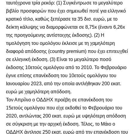
ταυτόχρονα τρία ρεκόρ: (1) Συγκέντρωσε το μεγαλύτερο
βιβλίο προσφορών που έχει σημειωθεί ποτέ για ελληνικό
κρατικό τίτλο, καθώς ξεπέρασε τα 35 δισ. ευρώ, με το
δείκτη κάλυψης να διαμορφώνεται σε 8,75x (έναντι 6,26x
της προηγούμενης αντίστοιχης έκδοσης). (2) Η
τιμολόγηση του ομολόγου έκλεισε με τη χαμηλότερη
διαφορά απόδοσης (country premium) που έχει επιτευχθεί
σε ελληνική έκδοση. (3) Είναι το μεγαλύτερο ποσό
έκδοσης 10ετούς ομολόγου από το 2010. Το Φεβρουάριο
έγινε επίσης επανέκδοση του 10ετούς ομολόγου του
Ιανουαρίου 2023, από την οποία αντλήθηκαν 200 εκατ.
ευρώ με χαμηλότερη απόδοση.
Τον Απρίλιο ο ΟΔΔΗΧ προέβη σε επανέκδοση του
15ετούς ομολόγου που είχε εκδοθεί το Φεβρουάριο του
2020, αντλώντας 200 εκατ. ευρώ με υψηλότερη απόδοση
σε σύγκριση με την αρχική έκδοση. Τέλος, το Μάιο ο
ΟΔΔΗΧ άντλησε 250 εκατ. ευρώ από την επανέκδοση του