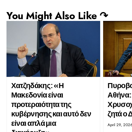
You Might Also Like ↷
Χατζηδάκης: «Η
Πυροβο
Μακεδονία είναι
Αθήνα:
προτεραιότητα της
Χρυσοχ
κυβέρνησης και αυτό δεν
ζητά ο
είναι απλά μια
April 29, 202