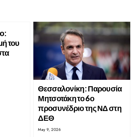
ο:
μή του
στα
Θεσσαλονίκη: Παρουσία
Μητσοτάκη το 6ο
προσυνέδριο της ΝΔ στη
ΔΕΘ
May 9, 2026