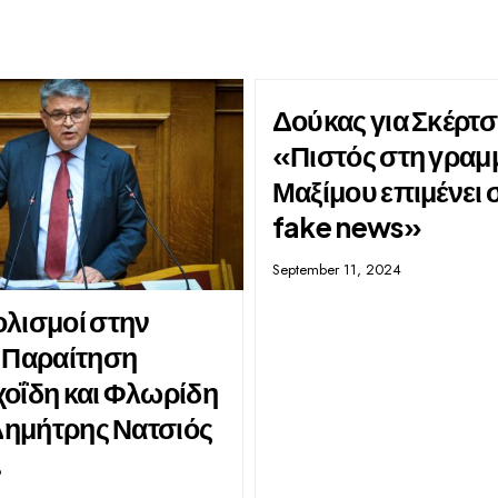
Δούκας για Σκέρτσ
«Πιστός στη γραμ
Μαξίμου επιμένει 
fake news»
September 11, 2024
λισμοί στην
 Παραίτηση
οΐδη και Φλωρίδη
 Δημήτρης Νατσιός
6