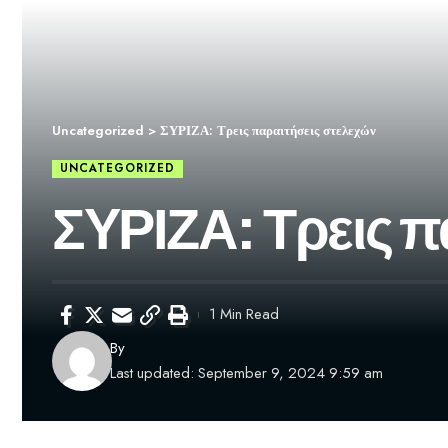
Uncategorized
>
ΣΥΡΙΖΑ: Τρεις παραιτήσεις στελεχών
UNCATEGORIZED
ΣΥΡΙΖΑ: Τρεις π
1 Min Read
By
Last updated: September 9, 2024 9:59 am