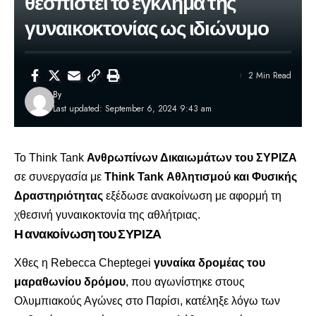
θεσπιστεί το έγκλημα της
γυναικοκτονίας ως ιδιώνυμο
2 Min Read
By
Last updated: September 6, 2024 9:43 am
Το Think Tank
Ανθρωπίνων Δικαιωμάτων του ΣΥΡΙΖΑ
σε συνεργασία με
Think Tank Αθλητισμού και Φυσικής
Δραστηριότητας
εξέδωσε ανακοίνωση με αφορμή τη
χθεσινή γυναικοκτονία της αθλήτριας.
Η ανακοίνωση του ΣΥΡΙΖΑ
Χθες η Rebecca Cheptegei
γυναίκα δρομέας του
μαραθωνίου δρόμου
, που αγωνίστηκε στους
Ολυμπιακούς Αγώνες στο Παρίσι, κατέληξε λόγω των