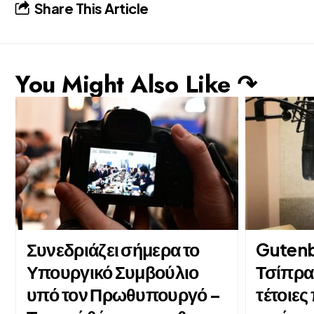
Share This Article
You Might Also Like ↷
Συνεδριάζει σήμερα το
Gutenb
Υπουργικό Συμβούλιο
Τσίπρα
υπό τον Πρωθυπουργό –
τέτοιε