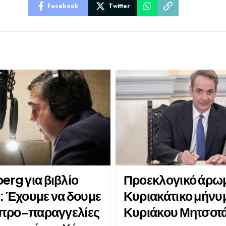
Facebook
Twitter
erg για βιβλίο
Προεκλογικό άρω
: Έχουμε να δουμε
Κυριακάτικο μήνυ
ς προ-παραγγελίες
Κυριάκου Μητσοτ