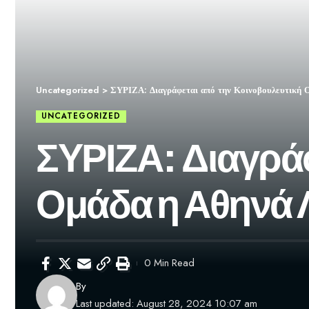
Uncategorized
>
ΣΥΡΙΖΑ: Διαγράφεται από την Κοινοβουλευτική 
UNCATEGORIZED
ΣΥΡΙΖΑ: Διαγρά
Ομάδα η Αθηνά 
0 Min Read
By
Last updated: August 28, 2024 10:07 am