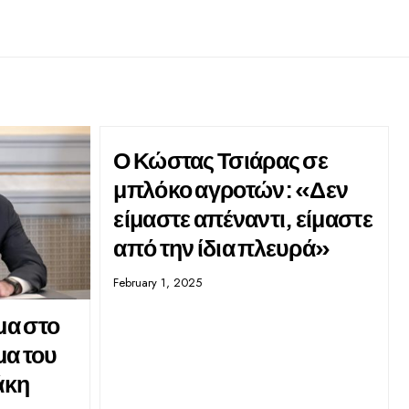
Ο Κώστας Τσιάρας σε
μπλόκο αγροτών: «Δεν
είμαστε απέναντι, είμαστε
από την ίδια πλευρά»
February 1, 2025
μα στο
μα του
άκη