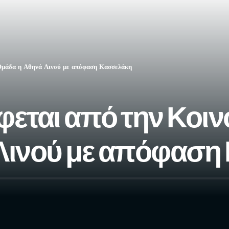
Ομάδα η Αθηνά Λινού με απόφαση Κασσελάκη
φεται από την Κοι
Λινού με απόφαση