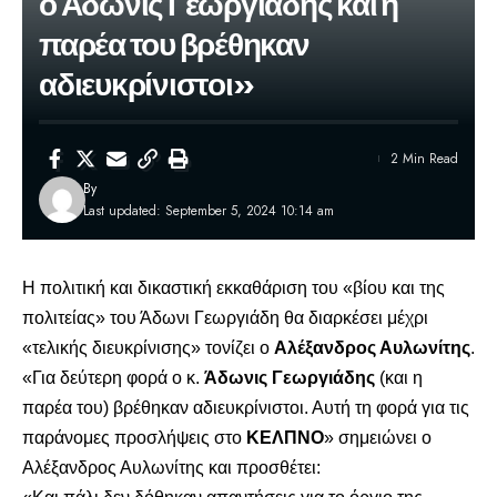
ο Άδωνις Γεωργιάδης και η
παρέα του βρέθηκαν
αδιευκρίνιστοι»
2 Min Read
By
Last updated: September 5, 2024 10:14 am
Η πολιτική και δικαστική εκκαθάριση του «βίου και της
πολιτείας» του
Άδωνι Γεωργιάδη
θα διαρκέσει μέχρι
«τελικής διευκρίνισης» τονίζει ο
Αλέξανδρος Αυλωνίτης
.
«Για δεύτερη φορά ο κ.
Άδωνις Γεωργιάδης
(και η
παρέα του) βρέθηκαν αδιευκρίνιστοι. Αυτή τη φορά για τις
παράνομες προσλήψεις στο
ΚΕΛΠΝΟ
» σημειώνει ο
Αλέξανδρος Αυλωνίτης και προσθέτει: