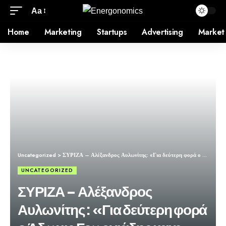
Aa
Home
Marketing
Startups
Advertising
Market
Uncategorized
>
ΣΥΡΙΖΑ – Αλέξανδρος Αυλωνίτης: «Για δεύτερη φορά ο Άδωνις Γεωργιάδης και η παρέα του βρέθηκαν αδιευκρίνιστοι»
UNCATEGORIZED
ΣΥΡΙΖΑ – Αλέξανδρος
Αυλωνίτης: «Για δεύτερη φορά