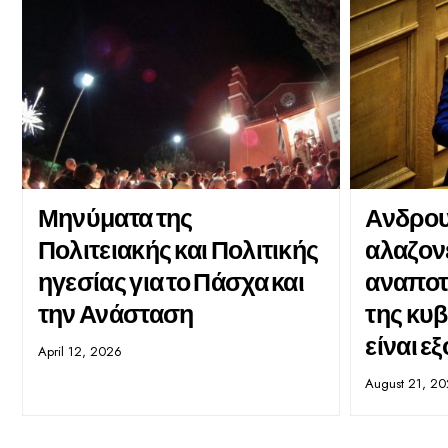
Μηνύματα της
Ανδρου
Πολιτειακής και Πολιτικής
αλαζονε
ηγεσίας για το Πάσχα και
αναποτ
την Ανάσταση
της κυ
είναι ε
April 12, 2026
August 21, 2