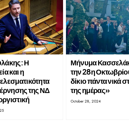
λάκης: Η
Μήνυμα Κασσελάκ
ία και η
την 28η Οκτωβρίο
ελεσματικότητα
δίκιο πάντα νικά σ
βέρνησης της ΝΔ
της ημέρας»
ξοργιστική
October 28, 2024
025