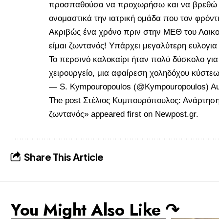
προσπαθούσα να προχωρήσω και να βρεθώ ξα
ονομαστικά την ιατρική ομάδα που τον φρόντ
Ακριβώς ένα χρόνο πριν στην ΜΕΘ του Λαικού
είμαι ζωντανός! Υπάρχει μεγαλύτερη ευλογια
Το περσινό καλοκαίρι ήταν πολύ δύσκολο για
χειρουργείο, μια αφαίρεση χοληδόχου κύστ
— S. Kympouropoulos (@Kympouropoulos)
Au
The post
Στέλιος Κυμπουρόπουλος: Ανάρτηση π
ζωντανός»
appeared first on
Newpost.gr
.
Share This Article
You Might Also Like ↷