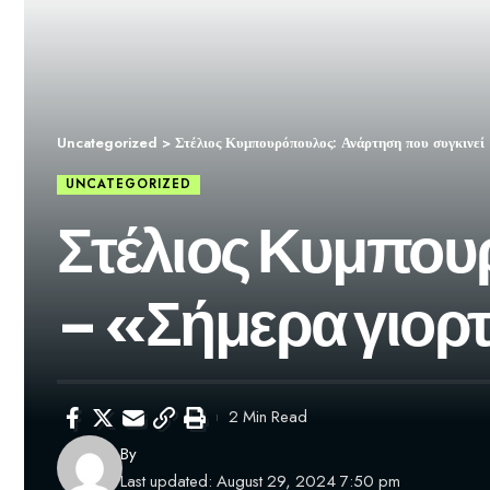
Uncategorized
>
Στέλιος Κυμπουρόπουλος: Ανάρτηση που συγκινεί 
UNCATEGORIZED
Στέλιος Κυμπου
– «Σήμερα γιορτ
2 Min Read
By
Last updated: August 29, 2024 7:50 pm