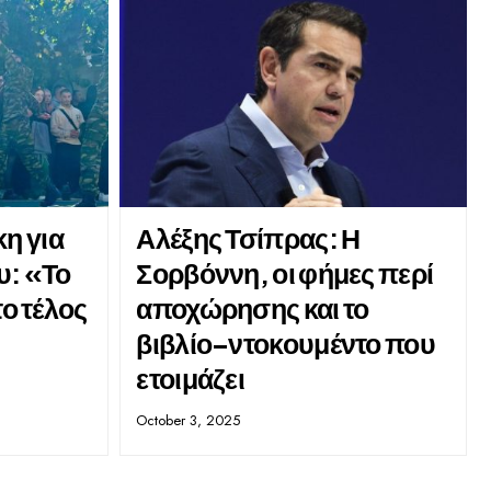
η για
Αλέξης Τσίπρας: Η
υ: «Το
Σορβόννη, οι φήμες περί
το τέλος
αποχώρησης και το
βιβλίο–ντοκουμέντο που
ετοιμάζει
October 3, 2025