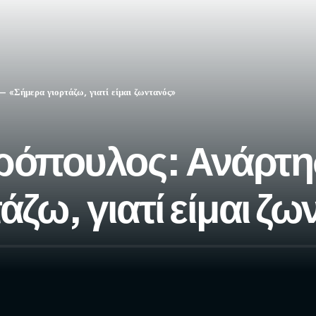
– «Σήμερα γιορτάζω, γιατί είμαι ζωντανός»
ρόπουλος: Ανάρτησ
άζω, γιατί είμαι ζ