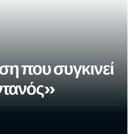
η που συγκινεί
ωντανός»