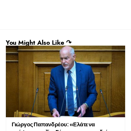
You Might Also Like ↷
Γιώργος Παπανδρέου: «Ελάτε να