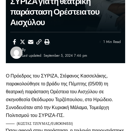
ΣΥΡΙΖΑ για τη θεατρική
παράσταση Ορέστεια του
Αισχύλου
1 Min Read
By
Last updated: September 5, 2024 7:46 pm
Ο Πρόεδρος του ΣΥΡΙΖΑ,
Στέφανος Κασσελάκης
,
παρακολούθησε το βράδυ της Πέμπτης (05/09) τη
θεατρική παράσταση Ορέστεια του Αισχύλου σε
σκηνοθεσία Θεόδωρου Τερζόπουλου, στο Ηρώδειο.
Συνοδευόταν από την Κυριακή Μάλαμα, Τομεάρχη
Πολιτισμού του ΣΥΡΙΖΑ-ΠΣ.
(ΚΩΣΤΑΣ ΤΖΟΥΜΑΣ/EUROKINISSI)
Όσον αφορά στην παράσταση, η τριλογία παρουσιάστηκε