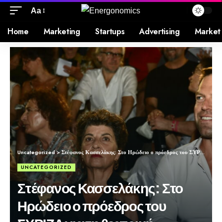
Aa
Home
Marketing
Startups
Advertising
Market
Uncategorized
>
Στέφανος Κασσελάκης: Στο Ηρώδειο ο πρόεδρος του ΣΥΡΙΖΑ για τη θεατρική παράσταση Ορέστεια του Αισχύλου
UNCATEGORIZED
Στέφανος Κασσελάκης: Στο
Ηρώδειο ο πρόεδρος του