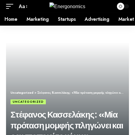
Aa
Home
Marketing
Startups
Advertising
Market
Uncategorized
>
Στέφανος Κασσελάκης: «Μία πρόταση μομφής πληγώνει και ρευστοποιεί το κόμμα» – «Μεγάλη κωλοτούμπα από το όργανο που αποφάσισε καταστατικό συνέδριο»
UNCATEGORIZED
Στέφανος Κασσελάκης: «Μία
πρόταση μομφής πληγώνει και