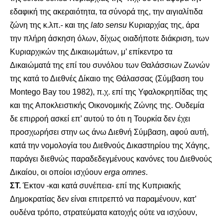
εδαφική της ακεραιότητα, τα σύνορά της, την αιγιαλίτιδα
ζώνη της κ.λπ.- και της
lato
sensu
Κυριαρχίας της, άρα
την πλήρη άσκηση όλων, δίχως οιαδήποτε διάκριση, των
Κυριαρχικών της Δικαιωμάτων, μ’ επίκεντρο τα
Δικαιώματά της επί του συνόλου των Θαλάσσιων Ζωνών
της κατά το Διεθνές Δίκαιο της Θάλασσας (Σύμβαση του
Montego Bay του 1982), π.χ. επί της Υφαλοκρηπίδας της
και της Αποκλειστικής Οικονομικής Ζώνης της. Ουδεμία
δε επιρροή ασκεί επ’ αυτού το ότι η Τουρκία δεν έχει
προσχωρήσει στην ως άνω Διεθνή Σύμβαση, αφού αυτή,
κατά την νομολογία του Διεθνούς Δικαστηρίου της Χάγης,
παράγει διεθνώς παραδεδεγμένους κανόνες του Διεθνούς
Δικαίου, οι οποίοι ισχύουν
erga
omnes
.
ΣΤ.
Έκτον -και κατά συνέπεια- επί της Κυπριακής
Δημοκρατίας δεν είναι επιτρεπτό να παραμένουν, κατ’
ουδένα τρόπο, στρατεύματα κατοχής ούτε να ισχύουν,