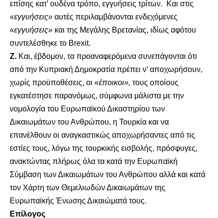
επίσης κατ’ ουδένα τρόπο, εγγυήσεις τρίτων. Και στις
«
εγγυήσεις
»
αυτές περιλαμβάνονται ενδεχόμενες
«
εγγυήσεις
»
και της Μεγάλης Βρετανίας, ιδίως αφότου
συντελέσθηκε το Brexit.
Ζ.
Και, έβδομον, τα προαναφερόμενα συνεπάγονται ότι
από την Κυπριακή Δημοκρατία πρέπει ν’ αποχωρήσουν,
χωρίς προϋποθέσεις, οι «
έποικοι
»
,
τους οποίους
εγκατέστησε παρανόμως, σύμφωνα μάλιστα με την
νομολογία του Ευρωπαϊκού Δικαστηρίου των
Δικαιωμάτων του Ανθρώπου, η Τουρκία και να
επανέλθουν οι αναγκαστικώς αποχωρήσαντες από τις
εστίες τους, λόγω της τουρκικής εισβολής, πρόσφυγες,
ανακτώντας πλήρως όλα τα κατά την Ευρωπαϊκή
Σύμβαση των Δικαιωμάτων του Ανθρώπου αλλά και κατά
τον Χάρτη των Θεμελιωδών Δικαιωμάτων της
Ευρωπαϊκής Ένωσης Δικαιώματά τους.
Επίλογος