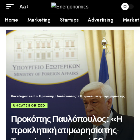
Aa
Home
Marketing
Startups
Advertising
Market
Uncategorized
>
Προκόπης Παυλόπουλος: «Η προκλητική ατιμωρησία της Τουρκίας ύστερα από 50 χρόνια παράνομης εισβολής και κατοχής στην Κύπρο»
UNCATEGORIZED
Προκόπης Παυλόπουλος: «Η
προκλητική ατιμωρησία της