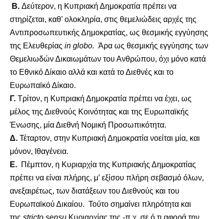
Β.
Δεύτερον, η Κυπριακή Δημοκρατία πρέπει να
στηρίζεται, καθ’ ολοκληρία, στις θεμελιώδεις αρχές της
Αντιπροσωπευτικής Δημοκρατίας, ως θεσμικής εγγύησης
της Ελευθερίας
in globo
.
Άρα ως θεσμικής εγγύησης των
Θεμελιωδών Δικαιωμάτων του Ανθρώπου, όχι μόνο κατά
το Εθνικό Δίκαιο αλλά και κατά το Διεθνές και το
Ευρωπαϊκό Δίκαιο.
Γ.
Τρίτον, η Κυπριακή Δημοκρατία πρέπει να έχει, ως
μέλος της Διεθνούς Κοινότητας και της Ευρωπαϊκής
Ένωσης, μία Διεθνή Νομική Προσωπικότητα.
Δ.
Τέταρτον, στην Κυπριακή Δημοκρατία νοείται μία, και
μόνον, Ιθαγένεια.
Ε.
Πέμπτον, η Κυριαρχία της Κυπριακής Δημοκρατίας
πρέπει να είναι πλήρης, μ’ εξίσου πλήρη σεβασμό όλων,
ανεξαιρέτως, των διατάξεων του Διεθνούς και του
Ευρωπαϊκού Δικαίου. Τούτο σημαίνει πληρότητα και
της
stricto
sensu
Κυριαρχίας της -π.χ. σε ό,τι αφορά την