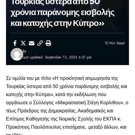
Τουρκίας ύστερα από 50
χρόνια παράνομης εισβολής
και κατοχής στην Κύπρο»
10 Min Read
By
Last updated: September 13, 2024 6:01 pm
Σε ομιλία του με τίτλο «Η προκλητική ατιμωρησία της
Τουρκίας ύστερα από 50 χρόνια παράνομης εισβολής και
κατοχής στην Κύπρο», κατά την εκδήλωση που
οργάνωσε ο Σύλλογος «Μικρασιατική Στέγη Κορίνθου», ο
τέως Πρόεδρος της Δημοκρατίας, Ακαδημαϊκός και
Επίτιμος Καθηγητής της Νομικής Σχολής του ΕΚΠΑ κ.
Προκόπιος Παυλόπουλος
επισήμανε, μεταξύ άλλων, και