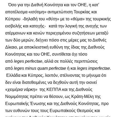
Όσο για την Διεθνή Κοινότητα και τον ΟΗΕ, η κατ’
αποτέλεσμα «
ισότιμη
»
αντιμετώπιση Τουρκίας και
Κύπρου -δηλαδή του «
θύτη
»
με το «
θύμα
»
της τουρκικής
εισβολής και κατοχής- κατά την λογική της ανοχής των
ατέρμονων και κενών περιεχομένου συζητήσεων μεταξύ
των δύο μερών, δείχνει πόσο στις μέρες μας το Διεθνές
Δίκαιο, με αποκλειστική ευθύνη της ίδιας της Διεθνούς
Κοινότητας και του ΟΗΕ, συντίθεται όχι τόσο
από
leges perfectae
, αλλά σε πολλές περιπτώσεις
από
leges minus quam perfectae
ή και
leges imperfectae
.
Ελλάδα και Κύπρος, λοιπόν, στέλνοντας το μήνυμα ότι
δεν είναι διατεθειμένες να δεχθούν αυτή την οιονεί
«
χειμέρια
νάρκη
»
της ΚΕΠΠΑ και της Διεθνούς
Νομιμότητας πρέπει να θέσουν, ως Κράτη-Μέλη της
Ευρωπαϊκής Ένωσης και της Διεθνούς Κοινότητας, προ
των ευθυνών τους τους Ευρωπαϊκούς Θεσμούς και