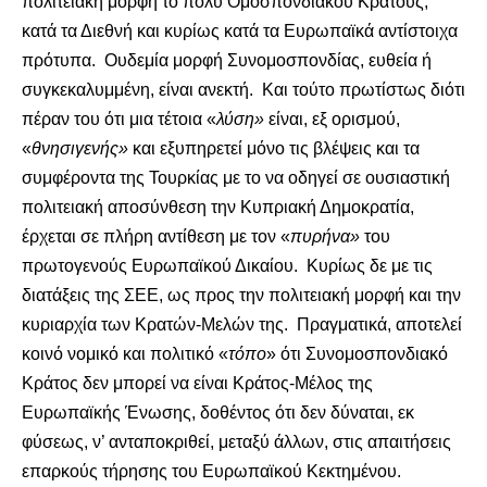
πολιτειακή μορφή το πολύ Ομοσπονδιακού Κράτους,
κατά τα Διεθνή και κυρίως κατά τα Ευρωπαϊκά αντίστοιχα
πρότυπα. Ουδεμία μορφή Συνομοσπονδίας, ευθεία ή
συγκεκαλυμμένη, είναι ανεκτή. Και τούτο πρωτίστως διότι
πέραν του ότι μια τέτοια «
λύση
»
είναι, εξ ορισμού,
«
θνησιγενής
»
και εξυπηρετεί μόνο τις βλέψεις και τα
συμφέροντα της Τουρκίας με το να οδηγεί σε ουσιαστική
πολιτειακή αποσύνθεση την Κυπριακή Δημοκρατία,
έρχεται σε πλήρη αντίθεση με τον «
πυρήνα
»
του
πρωτογενούς Ευρωπαϊκού Δικαίου. Κυρίως δε με τις
διατάξεις της ΣΕΕ, ως προς την πολιτειακή μορφή και την
κυριαρχία των Κρατών-Μελών της. Πραγματικά, αποτελεί
κοινό νομικό και πολιτικό «
τόπο
» ότι Συνομοσπονδιακό
Κράτος δεν μπορεί να είναι Κράτος-Μέλος της
Ευρωπαϊκής Ένωσης, δοθέντος ότι δεν δύναται, εκ
φύσεως, ν’ ανταποκριθεί, μεταξύ άλλων, στις απαιτήσεις
επαρκούς τήρησης του Ευρωπαϊκού Κεκτημένου.