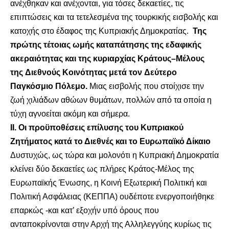
ανέχθηκαν και ανέχονται, για τόσες δεκαετίες, τις
επιπτώσεις και τα τετελεσμένα της τουρκικής εισβολής και
κατοχής στο έδαφος της Κυπριακής Δημοκρατίας.
Της
πρώτης
τέτοιας
ωμής
καταπάτησης
της
εδαφικής
ακεραιότητας
και
της
κυριαρχίας
Κράτους
–
Μέλους
της
Διεθνούς
Κοινότητας
μετά
τον
Δεύτερο
Παγκόσμιο
Πόλεμο
.
Μιας εισβολής που στοίχισε την
ζωή χιλιάδων αθώων θυμάτων, πολλών από τα οποία η
τύχη αγνοείται ακόμη και σήμερα.
ΙΙ. Οι προϋποθέσεις επίλυσης του Κυπριακού
Ζητήματος κατά το Διεθνές και το Ευρωπαϊκό Δίκαιο
Δυστυχώς, ως τώρα και μολονότι η Κυπριακή Δημοκρατία
κλείνει δύο δεκαετίες ως πλήρες Κράτος-Μέλος της
Ευρωπαϊκής Ένωσης, η Κοινή Εξωτερική Πολιτική και
Πολιτική Ασφάλειας (ΚΕΠΠΑ) ουδέποτε ενεργοποιήθηκε
επαρκώς -και κατ’ εξοχήν υπό όρους που
ανταποκρίνονται στην Αρχή της Αλληλεγγύης κυρίως τις