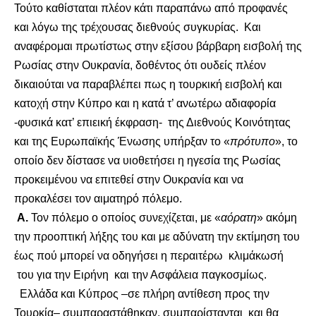
Τούτο καθίσταται πλέον κάτι παραπάνω από προφανές
και λόγω της τρέχουσας διεθνούς συγκυρίας. Και
αναφέρομαι πρωτίστως στην εξίσου βάρβαρη εισβολή της
Ρωσίας στην Ουκρανία, δοθέντος ότι ουδείς πλέον
δικαιούται να παραβλέπει πως η τουρκική εισβολή και
κατοχή στην Κύπρο και η κατά τ’ ανωτέρω αδιαφορία
-φυσικά κατ’ επιεική έκφραση- της Διεθνούς Κοινότητας
και της Ευρωπαϊκής Ένωσης υπήρξαν το «
πρότυπο
», το
οποίο δεν δίστασε να υιοθετήσει η ηγεσία της Ρωσίας
προκειμένου να επιτεθεί στην Ουκρανία και να
προκαλέσει τον αιματηρό πόλεμο.
Α.
Τον πόλεμο ο οποίος συνεχίζεται, με «
αόρατη
» ακόμη
την προοπτική λήξης του και με αδύνατη την εκτίμηση του
έως πού μπορεί να οδηγήσει η περαιτέρω κλιμάκωσή
του για την Ειρήνη και την Ασφάλεια παγκοσμίως.
Ελλάδα και Κύπρος –σε πλήρη αντίθεση προς την
Τουρκία– συμπαραστάθηκαν, συμπαρίστανται και θα