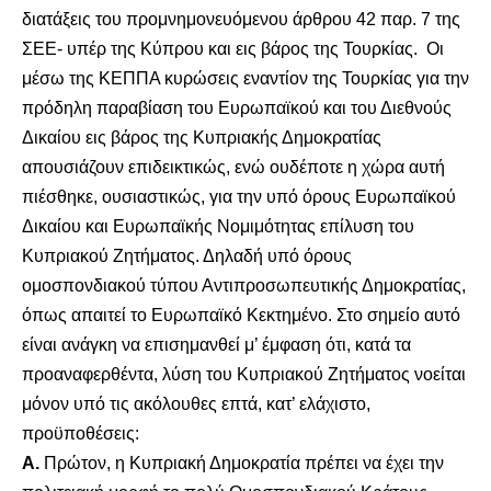
διατάξεις του προμνημονευόμενου άρθρου 42 παρ. 7 της
ΣΕΕ- υπέρ της Κύπρου και εις βάρος της Τουρκίας. Οι
μέσω της ΚΕΠΠΑ κυρώσεις εναντίον της Τουρκίας για την
πρόδηλη παραβίαση του Ευρωπαϊκού και του Διεθνούς
Δικαίου εις βάρος της Κυπριακής Δημοκρατίας
απουσιάζουν επιδεικτικώς, ενώ ουδέποτε η χώρα αυτή
πιέσθηκε, ουσιαστικώς, για την υπό όρους Ευρωπαϊκού
Δικαίου και Ευρωπαϊκής Νομιμότητας επίλυση του
Κυπριακού Ζητήματος. Δηλαδή υπό όρους
ομοσπονδιακού τύπου Αντιπροσωπευτικής Δημοκρατίας,
όπως απαιτεί το Ευρωπαϊκό Κεκτημένο. Στο σημείο αυτό
είναι ανάγκη να επισημανθεί μ’ έμφαση ότι, κατά τα
προαναφερθέντα, λύση του Κυπριακού Ζητήματος νοείται
μόνον υπό τις ακόλουθες επτά, κατ’ ελάχιστο,
προϋποθέσεις:
Α.
Πρώτον, η Κυπριακή Δημοκρατία πρέπει να έχει την