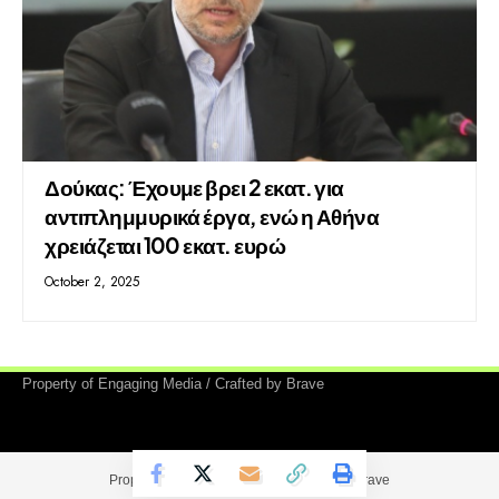
Δούκας: Έχουμε βρει 2 εκατ. για
αντιπλημμυρικά έργα, ενώ η Αθήνα
χρειάζεται 100 εκατ. ευρώ
October 2, 2025
Property of Engaging Media / Crafted by Brave
Property of Engaging Media / Crafted by Brave