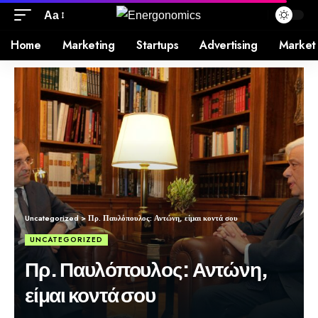
Aa
Home
Marketing
Startups
Advertising
Market
Uncategorized
>
Πρ. Παυλόπουλος: Αντώνη, είμαι κοντά σου
UNCATEGORIZED
Πρ. Παυλόπουλος: Αντώνη,
είμαι κοντά σου