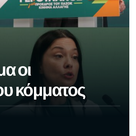
α οι
ου κόμματος