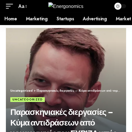
Aa
Home
Marketing
Startups
Advertising
Market
Uncategorized
>
Παρασκηνιακές διεργασίες – Κύμα αντιδράσεων από νομαρχιακές του ΣΥΡΙΖΑ υπέρ Κασσελάκη – Σε θέση μάχης αντιμαχόμενες πλευρές – Στα μαλακά ο Σπίρτζης
UNCATEGORIZED
Παρασκηνιακές διεργασίες –
Κύμα αντιδράσεων από