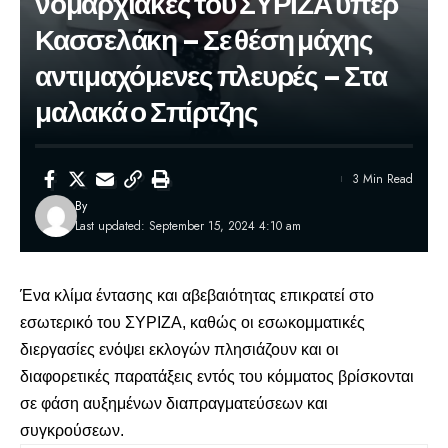
νομαρχιακές του ΣΥΡΙΖΑ υπέρ
Κασσελάκη – Σε θέση μάχης
αντιμαχόμενες πλευρές – Στα
μαλακά ο Σπίρτζης
3 Min Read
By
Last updated: September 15, 2024 4:10 am
Ένα
κλίμα έντασης και αβεβαιότητας επικρατεί στο
εσωτερικό του ΣΥΡΙΖΑ
, καθώς οι εσωκομματικές
διεργασίες ενόψει εκλογών πλησιάζουν και οι
διαφορετικές παρατάξεις εντός του κόμματος βρίσκονται
σε φάση αυξημένων διαπραγματεύσεων και
συγκρούσεων.