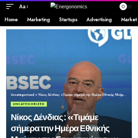
Aa
Home
Marketing
Startups
Advertising
Market
Uncategorized
>
Νίκος Δένδιας: «Τιμάμε σήμερα την Ημέρα Εθνικής Μνήμης της Γενοκτονίας των Ελλήνων της Μικράς Ασίας»
UNCATEGORIZED
Νίκος Δένδιας: «Τιμάμε
σήμερα την Ημέρα Εθνικής