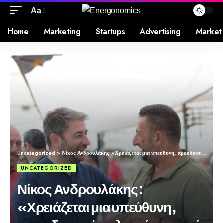
Aa
Home
Marketing
Startups
Advertising
Market
Uncategorized
>
Νίκος Ανδρουλάκης: «Χρειάζεται μια υπεύθυνη, προοδευτική πολιτική και αυτή θέλουμε να ασκήσουμε ως αυριανή κυβέρνηση»
UNCATEGORIZED
Νίκος Ανδρουλάκης:
«Χρειάζεται μια υπεύθυνη,