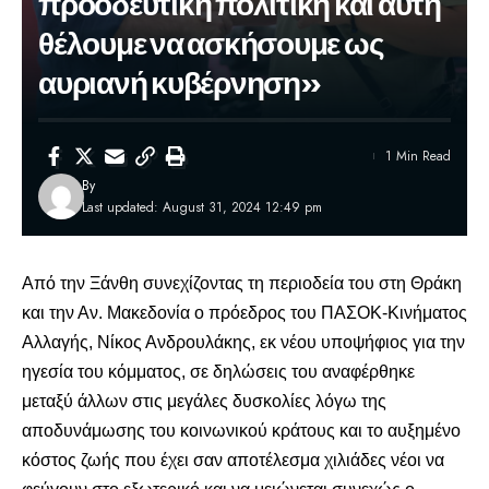
προοδευτική πολιτική και αυτή
θέλουμε να ασκήσουμε ως
αυριανή κυβέρνηση»
1 Min Read
By
Last updated: August 31, 2024 12:49 pm
Από την Ξάνθη συνεχίζοντας τη περιοδεία του στη Θράκη
και την Αν. Μακεδονία ο πρόεδρος του ΠΑΣΟΚ-Κινήματος
Αλλαγής,
Νίκος Ανδρουλάκης
, εκ νέου υποψήφιος για την
ηγεσία του κόμματος, σε δηλώσεις του αναφέρθηκε
μεταξύ άλλων στις μεγάλες δυσκολίες λόγω της
αποδυνάμωσης του κοινωνικού κράτους και το αυξημένο
κόστος ζωής που έχει σαν αποτέλεσμα χιλιάδες νέοι να