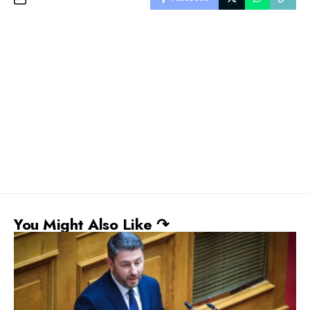
You Might Also Like ↷