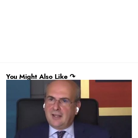
You Might Also Like ↷