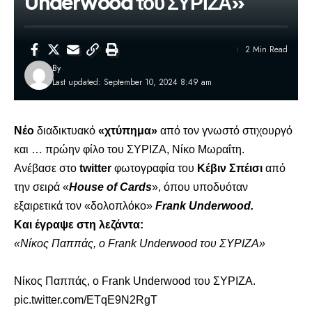
Underwood του ΣΥΡΙΖΑ»
2 Min Read
By
Last updated: September 10, 2024 8:49 am
Νέο
διαδικτυακό
«χτύπημα»
από τον γνωστό στιχουργό
και … πρώην φίλο του
ΣΥΡΙΖΑ, Νίκο Μωραΐτη.
Ανέβασε στο
twitter
φωτογραφία του
Κέβιν Σπέισι
από
την σειρά «
House of Cards
», όπου υποδυόταν
εξαιρετικά τον «δολοπλόκο»
Frank Underwood.
Και έγραψε στη λεζάντα:
«Νίκος Παππάς, ο Frank Underwood του ΣΥΡΙΖΑ»
Νίκος Παππάς, ο Frank Underwood του ΣΥΡΙΖΑ.
pic.twitter.com/ETqE9N2RgT