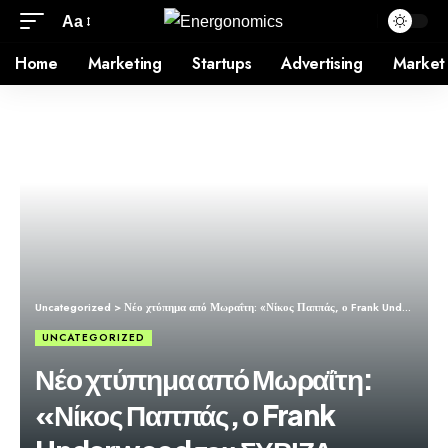
Aa
Home
Marketing
Startups
Advertising
Market
Uncategorized
>
Νέο χτύπημα από Μωραΐτη: «Νίκος Παππάς, ο Frank Underwood του ΣΥΡΙΖΑ»
UNCATEGORIZED
Νέο χτύπημα από Μωραΐτη:
«Νίκος Παππάς, ο Frank