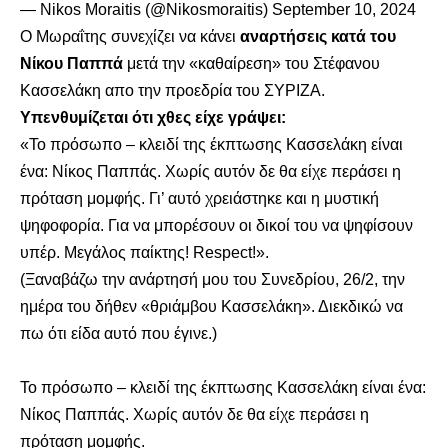
— Nikos Moraitis (@Nikosmoraitis)
September 10, 2024
Ο Μωραΐτης συνεχίζει να κάνει
αναρτήσεις κατά του
Νίκου Παππά
μετά την «καθαίρεση» του Στέφανου
Κασσελάκη απο την προεδρία του ΣΥΡΙΖΑ.
Υπενθυμίζεται ότι χθες είχε γράψει:
«Το πρόσωπο – κλειδί της έκπτωσης Κασσελάκη είναι
ένα: Νίκος Παππάς. Χωρίς αυτόν δε θα είχε περάσει η
πρόταση μομφής. Γι’ αυτό χρειάστηκε και η μυστική
ψηφοφορία. Για να μπορέσουν οι δικοί του να ψηφίσουν
υπέρ. Μεγάλος παίκτης! Respect!».
(Ξαναβάζω την ανάρτησή μου του Συνεδρίου, 26/2, την
ημέρα του δήθεν «θριάμβου Κασσελάκη». Διεκδικώ να
πω ότι είδα αυτό που έγινε.)
Το πρόσωπο – κλειδί της έκπτωσης Κασσελάκη είναι ένα:
Νίκος Παππάς. Χωρίς αυτόν δε θα είχε περάσει η
πρόταση μομφής.