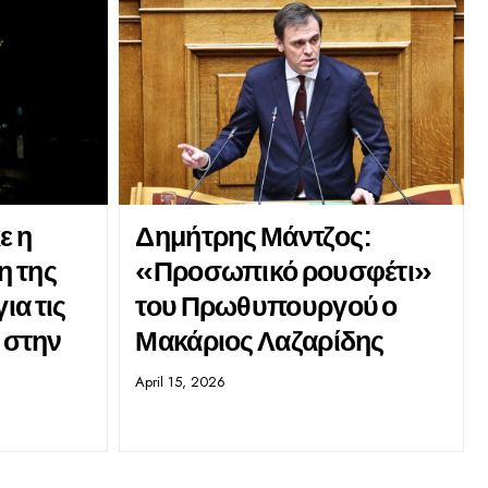
ε η
Δημήτρης Μάντζος:
η της
«Προσωπικό ρουσφέτι»
ια τις
του Πρωθυπουργού ο
ς στην
Μακάριος Λαζαρίδης
April 15, 2026