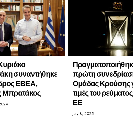
 Κυριάκο
Πραγματοποιήθηκ
άκη συναντήθηκε
πρώτη συνεδρίασ
δρος ΕΒΕΑ,
Ομάδας Κρούσης γ
ς Μπρατάκος
τιμές του ρεύματο
ΕΕ
2024
July 8, 2025