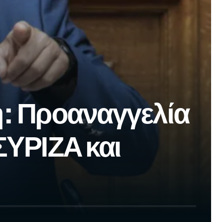
η: Προαναγγελία
ΣΥΡΙΖΑ και