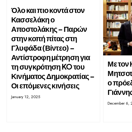
Όλο και πιο κοντά στον
Κασσελάκη ο
Αποστολάκης – Παρών
στην κοπή πίτας στη
Γλυφάδα (Βίντεο) –
Αντίστροφη μέτρηση για
Με τον
τη συγκρότηση KO του
Μητσοτ
Κινήματος Δημοκρατίας –
ο πρόε
Οι επόμενες κινήσεις
Γιάννη
January 12, 2025
December 6, 