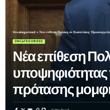
Uncategorized
>
Νέα επίθεση Πολάκη σε Κασσελάκη: Προαναγγελία
UNCATEGORIZED
Νέα επίθεση Πο
υποψηφιότητας γ
πρότασης μομφή