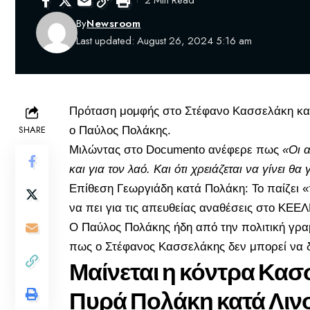
2 Min Read
By
Newsroom
Last updated: August 26, 2024 5:16 am
Πρόταση μομφής στο Στέφανο Κασσελάκη και
SHARE
ο Παύλος Πολάκης.
Μιλώντας στο Documento ανέφερε πως
«Οι α
και για τον λαό. Και ότι χρειάζεται να γίνει θ
Επίθεση Γεωργιάδη κατά Πολάκη: Το παίζει «
να πει για τις απευθείας αναθέσεις στο ΚΕ
O Παύλος Πολάκης ήδη από την πολιτική γραμ
πως ο Στέφανος Κασσελάκης δεν μπορεί να δώ
Μαίνεται η κόντρα Κασ
Πυρά Πολάκη κατά Λιν