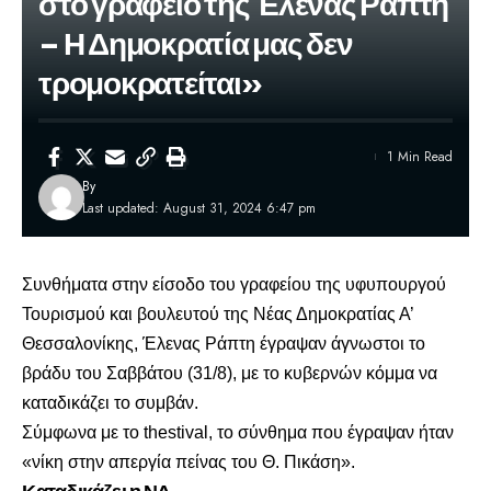
στο γραφείο της Έλενας Ράπτη
– Η Δημοκρατία μας δεν
τρομοκρατείται»
1 Min Read
By
Last updated: August 31, 2024 6:47 pm
Συνθήματα στην είσοδο του γραφείου της υφυπουργού
Τουρισμού και βουλευτού της Νέας Δημοκρατίας Α’
Θεσσαλονίκης,
Έλενας Ράπτη
έγραψαν άγνωστοι το
βράδυ του Σαββάτου (31/8), με το κυβερνών κόμμα να
καταδικάζει το συμβάν.
Σύμφωνα με το thestival, το σύνθημα που έγραψαν ήταν
«νίκη στην απεργία πείνας του Θ. Πικάση».
Καταδικάζει η ΝΔ