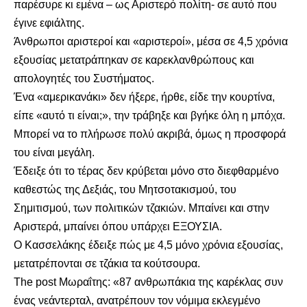
παρέσυρε κι εμένα – ως Αριστερό πολίτη- σε αυτό που
έγινε εφιάλτης.
Άνθρωποι αριστεροί και «αριστεροί», μέσα σε 4,5 χρόνια
εξουσίας μετατράπηκαν σε καρεκλανθρώπους και
απολογητές του Συστήματος.
Ένα «αμερικανάκι» δεν ήξερε, ήρθε, είδε την κουρτίνα,
είπε «αυτό τι είναι;», την τράβηξε και βγήκε όλη η μπόχα.
Μπορεί να το πλήρωσε πολύ ακριβά, όμως η προσφορά
του είναι μεγάλη.
Έδειξε ότι το τέρας δεν κρύβεται μόνο στο διεφθαρμένο
καθεστώς της Δεξιάς, του Μητσοτακισμού, του
Σημιτισμού, των πολιτικών τζακιών. Μπαίνει και στην
Αριστερά, μπαίνει όπου υπάρχει ΕΞΟΥΣΙΑ.
Ο Κασσελάκης έδειξε πώς με 4,5 μόνο χρόνια εξουσίας,
μετατρέπονται σε τζάκια τα κούτσουρα.
The post
Μωραΐτης: «87 ανθρωπάκια της καρέκλας συν
ένας νεάντερταλ, ανατρέπουν τον νόμιμα εκλεγμένο