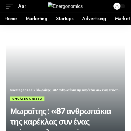
Aa
Home
Marketing
Startups
Advertising
Market
Uncategorized
>
Μωραΐτης: «87 ανθρωπάκια της καρέκλας συν ένας νεάντερταλ, ανατρέπουν τον νόμιμα εκλεγμένο Πρόεδρο του ΣΥΡΙΖΑ»
UNCATEGORIZED
Μωραΐτης: «87 ανθρωπάκια
της καρέκλας συν ένας