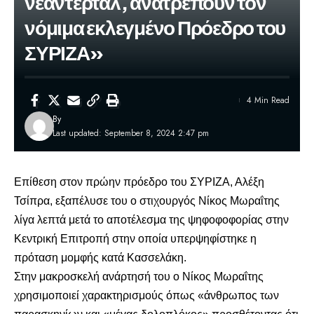
νεάντερταλ, ανατρέπουν τον
νόμιμα εκλεγμένο Πρόεδρο του
ΣΥΡΙΖΑ»
4 Min Read
By
Last updated: September 8, 2024 2:47 pm
Επίθεση στον πρώην πρόεδρο του
ΣΥΡΙΖΑ
, Αλέξη
Τσίπρα, εξαπέλυσε του ο στιχουργός Νίκος Μωραΐτης
λίγα λεπτά μετά το αποτέλεσμα της ψηφοφοφορίας στην
Κεντρική Επιτροπή στην οποία υπερψηφίστηκε η
πρόταση μομφής κατά Κασσελάκη.
Στην μακροσκελή ανάρτησή του ο Νίκος Μωραΐτης
χρησιμοποιεί χαρακτηρισμούς όπως «άνθρωπος των