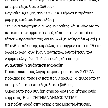
παρασκηνίων και «μέγας δολοπλόκος» προσθέτοντας ότι
σήμερα «ξεχείλισε ο βόθρος».
Ραγδαίες εξελίξεις στον ΣΥΡΙΖΑ: Πέρασε η πρόταση
μομφής κατά του Κασσελάκη
Στην ίδια ανάρτηση ο Νίκος Μωραΐτης κάνει λόγο για το
«πρώτο εσωκομματικό πραξικόπημα στην ιστορία του
τόπου» προσθέτοντας για τον Αλέξη Τσίπρα ότι «μαζί με
87 ανθρωπάκια της καρέκλας, τρομαγμένα από το “θα τα
αλλάξω όλα”, συν έναν νεάντερταλ, ανατρέπουν τον
νόμιμα εκλεγμένο Πρόεδρο ενός κόμματος».
Αναλυτικά η ανάρτηση Μωραΐτη
Προσωπικά, τους λογαριασμούς μου με τον ΣΥΡΙΖΑ
πρόλαβα και τους έκλεισα πριν λερωθώ (κι άλλο) από τη
σημερινή ημέρα που ξεχείλισε ο βόθρος.
Όμως αυτό που συνέβη σήμερα δεν είναι ζήτημα ενός
κόμματος. Είναι ΖΗΤΗΜΑ ΔΗΜΟΚΡΑΤΙΑΣ.
Για πρώτη φορά στην Ιστορία της Μεταπολίτευσης,