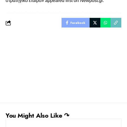
στρατηγικό εταίρο»
appeared first on
Newpost.gr
.
Facebook
You Might Also Like ↷