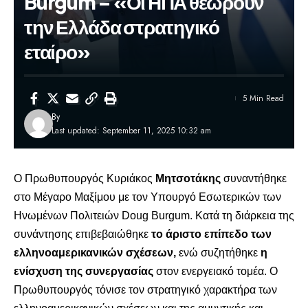
Burgum – «Οι ΗΠΑ θεωρούν
την Ελλάδα στρατηγικό
εταίρο»
5 Min Read
By
Last updated: September 11, 2025 10:32 am
Ο Πρωθυπουργός Κυριάκος
Μητσοτάκης
συναντήθηκε
στο Μέγαρο Μαξίμου με τον Υπουργό Εσωτερικών των
Ηνωμένων Πολιτειών Doug Burgum. Κατά τη διάρκεια της
συνάντησης επιβεβαιώθηκε
το άριστο επίπεδο των
ελληνοαμερικανικών σχέσεων,
ενώ συζητήθηκε
η
ενίσχυση της συνεργασίας
στον ενεργειακό τομέα. Ο
Πρωθυπουργός τόνισε τον στρατηγικό χαρακτήρα των