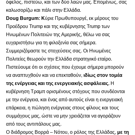
όφελος, πιστεύω, και των δύο λαών μας. Επομένως, σας
καλωσορίζω και πάλι στην Ελλάδα.
Doug Burgum: Κ
ύριε Πρωθυπουργέ, εκ μέρους του
Προέδρου Trump και της κυβέρνησης Trump των
Ηνωμένων Πολιτειών της Αμερικής, θέλω να σας
ευχαριστήσω για τη φιλοξενία σας σήμερα.
Συμμεριζόμαστε τις στοχεύσεις σας. Οι Ηνωμένες
Πολιτείες θεωρούν την Ελλάδα στρατηγικό εταίρο.
Πιστεύουμε ότι οι σχέσεις που έχουμε σήμερα μπορούν
να αναπτυχθούν και να επεκταθούν,
ιδίως στον τομέα
της ενέργειας και της ενεργειακής ασφάλειας.
Η
κυβέρνηση Τραμπ ορισμένους στόχους που συνδέονται
με την ενέργεια, και ένας από αυτούς είναι η ενεργειακή
επάρκεια, η πώληση ενέργειας στους φίλους και τους
συμμάχους μας, ώστε να μην χρειάζεται να αγοράζουν
από τους αντιπάλους μας.
Ο διάδρομος Βορρά – Νότου, ο ρόλος της Ελλάδας,
με τη