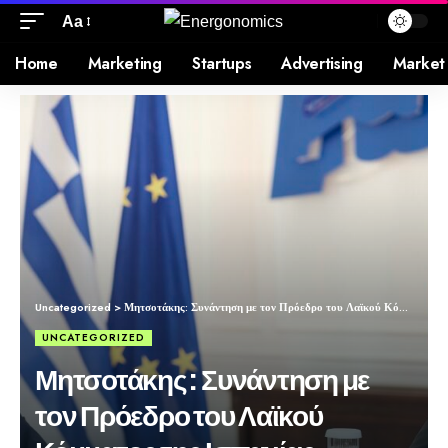
Aa
Home
Marketing
Startups
Advertising
Market
Uncategorized
>
Μητσοτάκης: Συνάντηση με τον Πρόεδρο του Λαϊκού Κόμματος της Ισπανίας Alberto Núñez Feijóo
UNCATEGORIZED
Μητσοτάκης: Συνάντηση με
τον Πρόεδρο του Λαϊκού