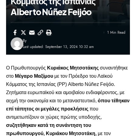
Κόμματος της Ισπανίας
Alberto Núñez Feijóo
1 Min Read
By
Last updated: September 13, 2024 10:32 am
Ο Πρωθυπουργός
Κυριάκος Μητσοτάκης
συναντήθηκε
στο
Μέγαρο Μαξίμου
με τον Πρόεδρο του Λαϊκού
Κόμματος της Ισπανίας (PP) Alberto Núñez Feijóo.
Ζητήματα ευρωπαϊκού και αμοιβαίου ενδιαφέροντος, με
αιχμή την οικονομία και το μεταναστευτικό,
όπου τέθηκαν
επί τάπητος οι μεγάλες προκλήσεις
που
αντιμετωπίζουν οι χώρες πρώτης υποδοχής,
συζητήθηκαν κατά τη συνάντηση του
πρωθυπουργού, Κυριάκου Μητσοτάκη,
με τον