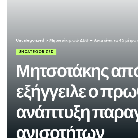
Uncategorized
>
Μητσοτάκης από ΔΕΘ – Αυτά είναι τα 45 μέτρα π
UNCATEGORIZED
Μητσοτάκης από 
εξήγγειλε ο πρ
ανάπτυξη παραγ
ανισοτήτων