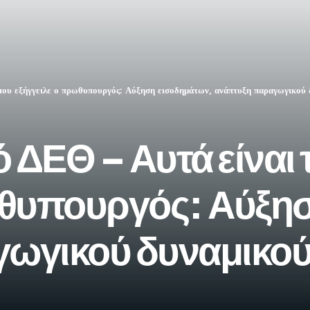
ου εξήγγειλε ο πρωθυπουργός: Αύξηση εισοδημάτων, ανάπτυξη παραγωγικού 
ΔΕΘ – Αυτά είναι 
ωθυπουργός: Αύξη
ωγικού δυναμικού