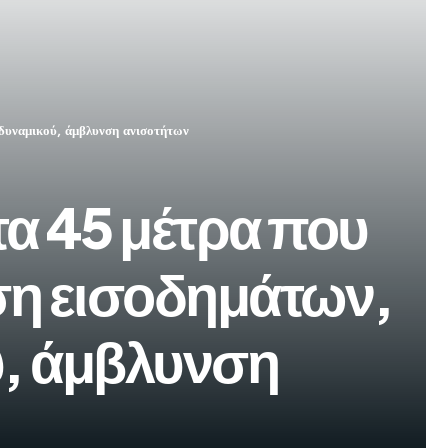
δυναμικού, άμβλυνση ανισοτήτων
τα 45 μέτρα που
ση εισοδημάτων,
, άμβλυνση