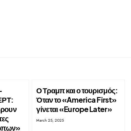
-
Ο Τραμπ και ο τουρισμός:
ΕΡΤ:
Όταν το «America First»
βρουν
γίνεται «Europe Later»
τες
March 25, 2025
ώπων»