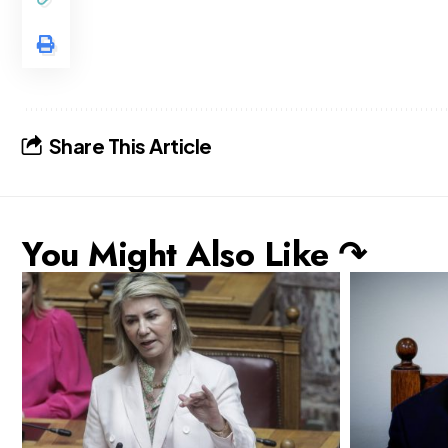
Share This Article
You Might Also Like ↷