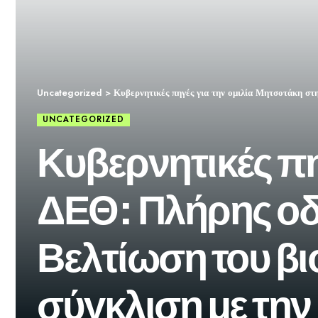
Uncategorized
>
Κυβερνητικές πηγές για την ομιλία Μητσοτάκη στ
UNCATEGORIZED
Κυβερνητικές πη
ΔΕΘ: Πλήρης οδι
Βελτίωση του βι
σύγκλιση με τη