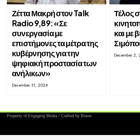
Ζέττα Μακρή στον Talk
Τέλος σ
Radio 9,89: «Σε
κινητο
συνεργασία με
και με β
επιστήμονες τα μέτρα της
Σιμόπο
κυβέρνησης για την
December 2, 
ψηφιακή προστασία των
ανήλικων»
December 31, 2024
Property of Engaging Media / Crafted by Brave