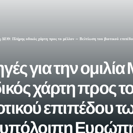
η ΔΕΘ: Πλήρης οδικός χάρτη προς το μέλλον – Βελτίωση του βιοτικού επιπέδ
γές για την ομιλία
κός χάρτη προς το
οτικού επιπέδου τω
ν υπόλοιπη Ευρώπ