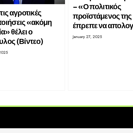
– «Ο πολιτικός
τις αγροτικές
προϊστάμενος της
ποιήσεις «ακόμη
έπρεπε να απολογ
ία» θέλει ο
January 27, 2025
υλος (Βίντεο)
2025