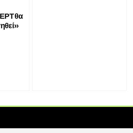
 ΕΡΤ θα
ηθεί»